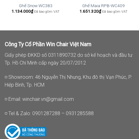
Ghế Snow WC383
Ghế Maia RPB-WC409
1.134.000
₫
1.651.320
₫
Đã bao gồm VAT
Đã bao gồm VAT
Công Ty Cổ Phần Win Chair Việt Nam
Giấy phép ĐKKD số 0311890732 do sở kế hoạch và đầu tư
Tp. Hồ Chí Minh cấp ngày 20/07/2012
◽ Showroom: 46 Nguyễn Thị Nhung, Khu đô thị Vạn Phúc, P.
Hiệp Bình, Tp. HCM
◽ Email:
winchair.vn@gmail.com
◽ Tel & Zalo: 0901287288 – 0931285588