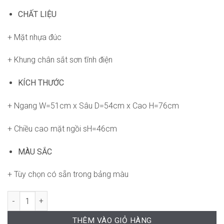
CHẤT LIỆU
+ Mặt nhựa đúc
+ Khung chân sắt sơn tĩnh điện
KÍCH THƯỚC
+ Ngang W=51cm x Sâu D=54cm x Cao H=76cm
+ Chiều cao mặt ngồi sH=46cm
MÀU SẮC
+ Tùy chọn có sẵn trong bảng màu
Ghế Lisa Chair SCAB-WC043 số lượng
THÊM VÀO GIỎ HÀNG