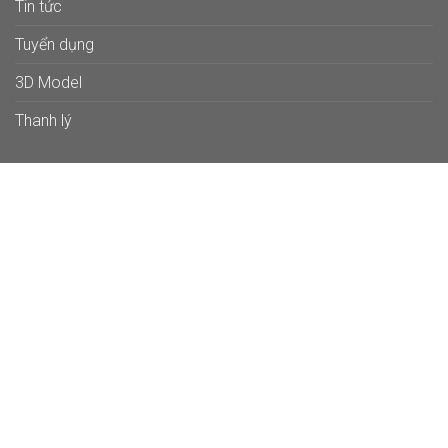
Tin tức
Tuyển dụng
3D Model
Thanh lý