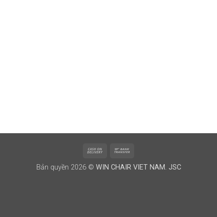
Cash
Bank
On
Transfer
Bản quyền 2026 ©
WIN CHAIR VIET NAM. JSC
Delivery