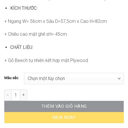
KÍCH THƯỚC:
+ Ngang W= 56cm x Sâu D=57,5cm x Cao H=82cm
+ Chiều cao mặt ghế sH= 45cm
CHẤT LIỆU:
+ Gỗ Beech tự nhiên kết hợp mặt Plywood
Màu sắc
Ghế Grado Arm Chair KA-WC141 số lượng
THÊM VÀO GIỎ HÀNG
MUA NGAY