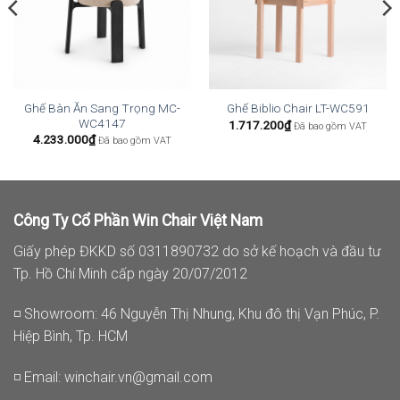
Ghế Bàn Ăn Sang Trọng MC-
Ghế Biblio Chair LT-WC591
WC4147
1.717.200
₫
Đã bao gồm VAT
4.233.000
₫
Đã bao gồm VAT
Công Ty Cổ Phần Win Chair Việt Nam
Giấy phép ĐKKD số 0311890732 do sở kế hoạch và đầu tư
Tp. Hồ Chí Minh cấp ngày 20/07/2012
◽ Showroom: 46 Nguyễn Thị Nhung, Khu đô thị Vạn Phúc, P.
Hiệp Bình, Tp. HCM
◽ Email:
winchair.vn@gmail.com