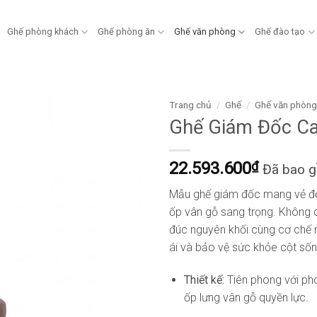
Ghế phòng khách
Ghế phòng ăn
Ghế văn phòng
Ghế đào tạo
Trang chủ
/
Ghế
/
Ghế văn phòn
Ghế Giám Đốc C
22.593.600
₫
Đã bao 
Mẫu ghế giám đốc mang vẻ đẹp 
ốp vân gỗ sang trọng. Không c
đúc nguyên khối cùng cơ chế n
ái và bảo vệ sức khỏe cột sốn
Thiết kế:
Tiên phong với ph
ốp lưng vân gỗ quyền lực.