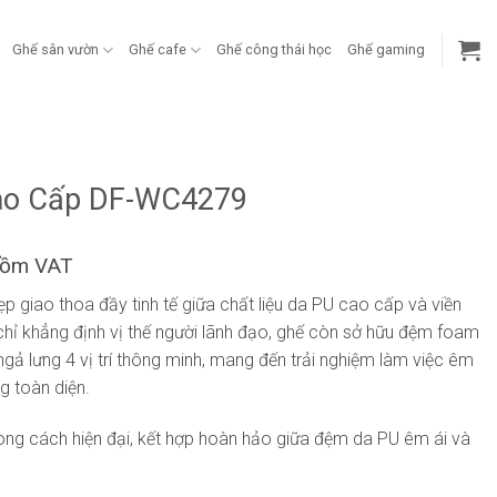
Ghế sân vườn
Ghế cafe
Ghế công thái học
Ghế gaming
g
ao Cấp DF-WC4279
gồm VAT
giao thoa đầy tinh tế giữa chất liệu da PU cao cấp và viền
hỉ khẳng định vị thế người lãnh đạo, ghế còn sở hữu đệm foam
gả lưng 4 vị trí thông minh, mang đến trải nghiệm làm việc êm
g toàn diện.
ong cách hiện đại, kết hợp hoàn hảo giữa đệm da PU êm ái và