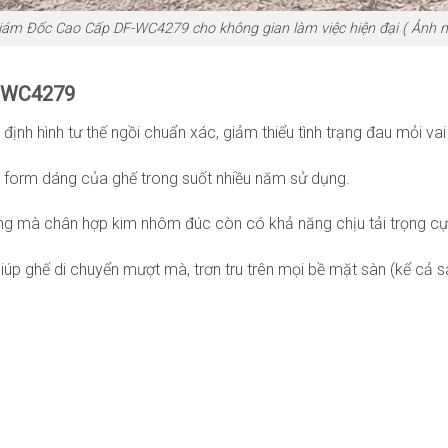
iám Đốc Cao Cấp DF-WC4279 cho không gian làm việc hiện đại ( Ảnh 
F-WC4279
nh hình tư thế ngồi chuẩn xác, giảm thiểu tình trạng đau mỏi vai
 form dáng của ghế trong suốt nhiều năm sử dụng.
g mà chân hợp kim nhôm đúc còn có khả năng chịu tải trọng cực 
p ghế di chuyển mượt mà, trơn tru trên mọi bề mặt sàn (kể cả s