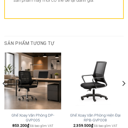
sản phẩm này mới có thể để lại đánh giá.
SẢN PHẨM TƯƠNG TỰ
Ghế Xoay Văn Phòng DP-
Ghế Xoay Văn Phòng Hiện Đại
GVP005
RPB-GVP008
853.200
₫
2.359.500
₫
Đã bao gồm VAT
Đã bao gồm VAT