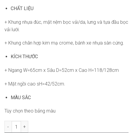
CHẤT LIỆU
+ Khung nhựa đúc, mặt nệm bọc vải/da, lưng và tựa đầu bọc
vải lưới.
+ Khung chân hợp kim mạ crome, bánh xe nhựa sàn cứng.
KÍCH THƯỚC
+ Ngang W=65cm x Sâu D=52cm x Cao H=118/128cm
+ Mặt ngồi cao sH=42/52cm.
MÀU SẮC
Tùy chọn theo bảng màu
Ghế Dora RPB-GVP276 số lượng