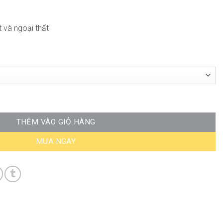
t và ngoại thất
 ND-WC055 số lượng
THÊM VÀO GIỎ HÀNG
MUA NGAY