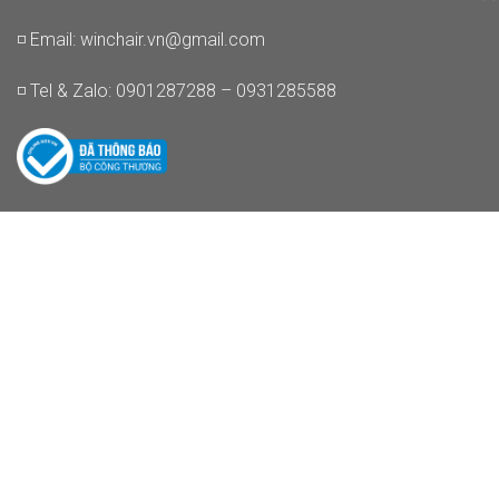
◽ Email:
winchair.vn@gmail.com
◽ Tel & Zalo: 0901287288 – 0931285588