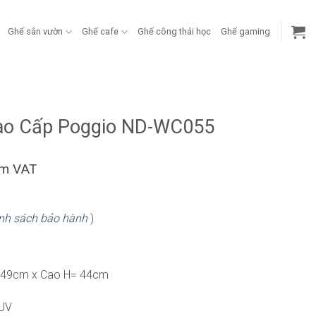
Ghế sân vườn
Ghế cafe
Ghế công thái học
Ghế gaming
ao Cấp Poggio ND-WC055
ồm VAT
nh sách bảo hành
)
=49cm x Cao H= 44cm
 UV