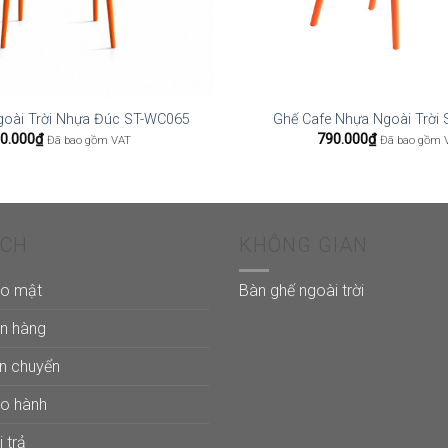
goài Trời Nhựa Đúc ST-WC065
Ghế Cafe Nhựa Ngoài Trời
0.000
₫
790.000
₫
Đã bao gồm VAT
Đã bao gồm 
ÁCH
KHÔNG GIAN
ảo mật
Bàn ghế ngoài trời
án hàng
ận chuyển
ảo hành
 trả