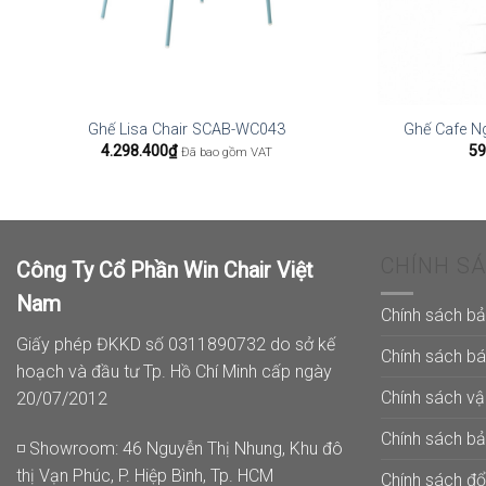
Ghế Lisa Chair SCAB-WC043
Ghế Cafe N
4.298.400
₫
59
Đã bao gồm VAT
CHÍNH S
Công Ty Cổ Phần Win Chair Việt
Nam
Chính sách b
Giấy phép ĐKKD số 0311890732 do sở kế
Chính sách b
hoạch và đầu tư Tp. Hồ Chí Minh cấp ngày
Chính sách v
20/07/2012
Chính sách b
◽ Showroom: 46 Nguyễn Thị Nhung, Khu đô
thị Vạn Phúc, P. Hiệp Bình, Tp. HCM
Chính sách đổi