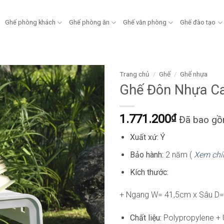
Ghế phòng khách
Ghế phòng ăn
Ghế văn phòng
Ghế đào tạo
Trang chủ
/
Ghế
/
Ghế nhựa
Ghế Đôn Nhựa C
1.771.200
₫
Đã bao g
Xuất xứ: Ý
Bảo hành:
2 năm (
Xem chí
Kích thước:
+ Ngang W= 41,5cm x Sâu D
Chất liệu:
Polypropylene +