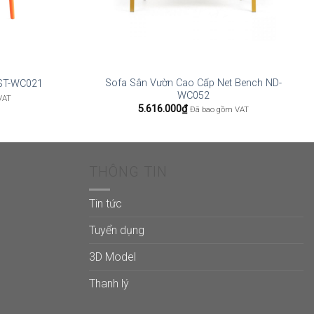
Sofa Sân Vườn Cao Cấp Net Bench ND-
 ST-WC021
WC052
VAT
5.616.000
₫
Đã bao gồm VAT
THÔNG TIN
Tin tức
Tuyển dụng
3D Model
Thanh lý