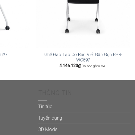
Ghế Đào Tạo Có Bàn Viết Gấp Gọn RPB-
4037
WC697
4.146.120
₫
Đã bao gồm VAT
THÔNG TIN
Tin tức
Tuyển dụng
3D Model