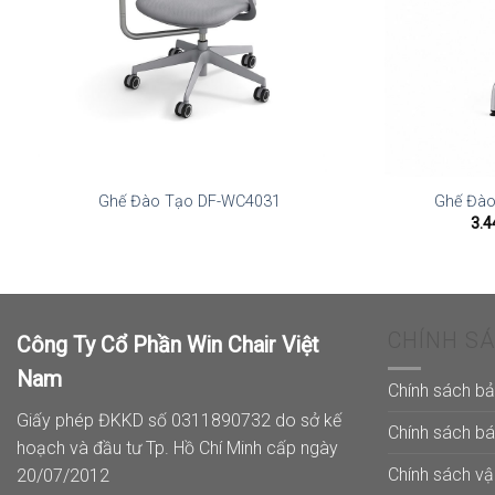
Ghế Đào Tạo DF-WC4031
Ghế Đào
3.4
CHÍNH S
Công Ty Cổ Phần Win Chair Việt
Nam
Chính sách b
Giấy phép ĐKKD số 0311890732 do sở kế
Chính sách b
hoạch và đầu tư Tp. Hồ Chí Minh cấp ngày
Chính sách v
20/07/2012