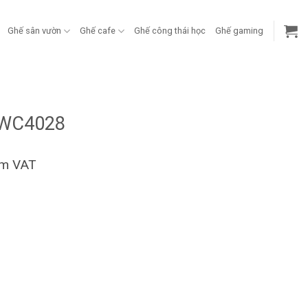
Ghế sân vườn
Ghế cafe
Ghế công thái học
Ghế gaming
-WC4028
ồm VAT