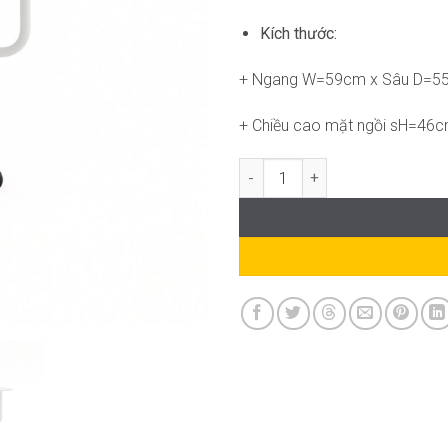
Kích thước:
+ Ngang W=59cm x Sâu D=55
+ Chiều cao mặt ngồi sH=46
Ghế Đào Tạo DF-WC4028 số lượ