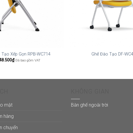
 Tạo Xếp Gọn RPB-WC714
Ghế Đào Tạo DF-WC
48.500
₫
Đã bao gồm VAT
ÁCH
KHÔNG GIAN
ảo mật
Bàn ghế ngoài trời
án hàng
ận chuyển