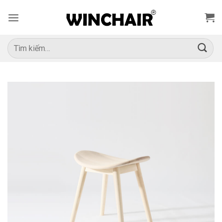
Bỏ
qua
nội
dung
Tìm
kiếm: