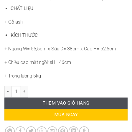
CHẤT LIỆU
+ Gỗ ash
KÍCH THƯỚC
+ Ngang W= 55,5cm x Sâu D= 38cm x Cao H= 52,5cm
+ Chiều cao mặt ngồi: sH= 46cm
+ Trọng lượng 5kg
Ghế Curvy Stool CVT-WC492 số lượng
THÊM VÀO GIỎ HÀNG
MUA NGAY