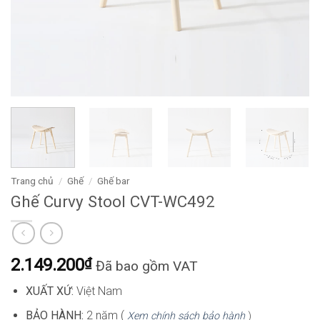
Trang chủ
/
Ghế
/
Ghế bar
Ghế Curvy Stool CVT-WC492
2.149.200
₫
Đã bao gồm VAT
XUẤT XỨ:
Việt Nam
BẢO HÀNH:
2 năm (
Xem chính sách bảo hành
)