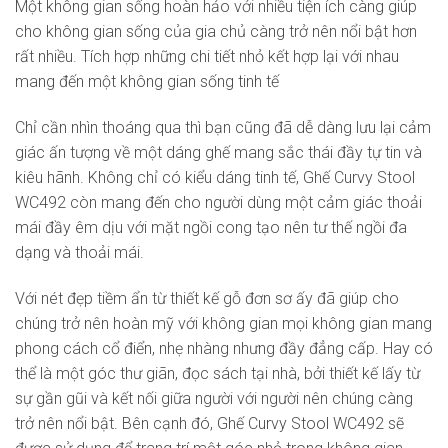
Một không gian sống hoàn hảo với nhiều tiện ích càng giúp
cho không gian sống của gia chủ càng trở nên nổi bật hơn
rất nhiều. Tích hợp những chi tiết nhỏ kết hợp lại với nhau
mang đến một không gian sống tinh tế
Chỉ cần nhìn thoáng qua thì bạn cũng đã dễ dàng lưu lại cảm
giác ấn tượng về một dáng ghế mang sắc thái đầy tự tin và
kiêu hãnh. Không chỉ có kiểu dáng tinh tế, Ghế Curvy Stool
WC492 còn mang đến cho người dùng một cảm giác thoải
mái đầy êm dịu với mặt ngồi cong tạo nên tư thế ngồi đa
dạng và thoải mái.
Với nét đẹp tiềm ẩn từ thiết kế gỗ đơn sơ ấy đã giúp cho
chúng trở nên hoàn mỹ với không gian mọi không gian mang
phong cách cổ điển, nhẹ nhàng nhưng đầy đẳng cấp. Hay có
thể là một góc thư giãn, đọc sách tại nhà, bởi thiết kế lấy từ
sự gần gũi và kết nối giữa người với người nên chúng càng
trở nên nổi bật. Bên cạnh đó, Ghế Curvy Stool WC492 sẽ