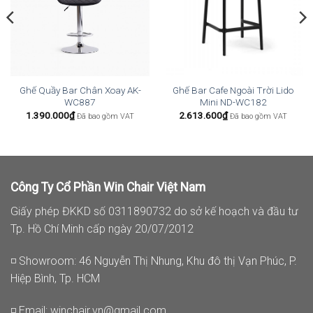
Ghế Quầy Bar Chân Xoay AK-
Ghế Bar Cafe Ngoài Trời Lido
WC887
Mini ND-WC182
1.390.000
₫
2.613.600
₫
Đã bao gồm VAT
Đã bao gồm VAT
Công Ty Cổ Phần Win Chair Việt Nam
Giấy phép ĐKKD số 0311890732 do sở kế hoạch và đầu tư
Tp. Hồ Chí Minh cấp ngày 20/07/2012
◽ Showroom: 46 Nguyễn Thị Nhung, Khu đô thị Vạn Phúc, P.
Hiệp Bình, Tp. HCM
◽ Email:
winchair.vn@gmail.com