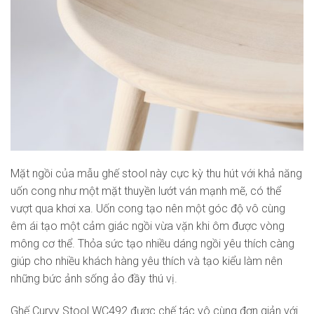
Mặt ngồi của mẫu ghế stool này cực kỳ thu hút với khả năng
uốn cong như một mặt thuyền lướt ván mạnh mẽ, có thể
vượt qua khơi xa. Uốn cong tạo nên một góc độ vô cùng
êm ái tạo một cảm giác ngồi vừa vặn khi ôm được vòng
mông cơ thể. Thỏa sức tạo nhiều dáng ngồi yêu thích càng
giúp cho nhiều khách hàng yêu thích và tạo kiểu làm nên
những bức ảnh sống ảo đầy thú vị.
Ghế Curvy Stool WC492 được chế tác vô cùng đơn giản với