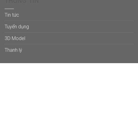
THÔNG TIN
Tin tức
Tuyển dụng
3D Model
Thanh lý