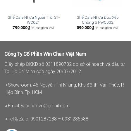
Ghế Cafe Nhựa Ngoài Trời ST-
Ghế Cafe Nhựa Đúc Xếp
WC021
Chồng ST-WC032
790.000
₫
590.000
₫
Đã bao gồm VAT
Đã bao gồm VAT
Công Ty Cổ Phần Win Chair Việt Nam
Giấy phép ĐKKD số 0311890732 do sở kế hoạch và đầu tư
Tp. Hồ Chí Minh cấp ngày 20/07/2012
◽ Showroom: 46 Nguyễn Thị Nhung, Khu đô thị Vạn Phúc, P.
Hiệp Bình, Tp. HCM
◽ Email:
winchair.vn@gmail.com
◽ Tel & Zalo: 0901287288 – 0931285588