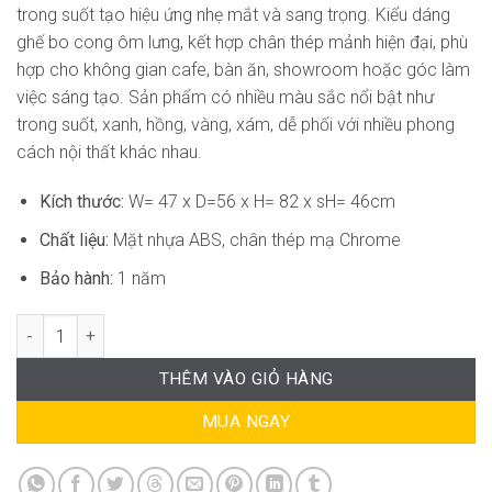
trong suốt tạo hiệu ứng nhẹ mắt và sang trọng. Kiểu dáng
ghế bo cong ôm lưng, kết hợp chân thép mảnh hiện đại, phù
hợp cho không gian cafe, bàn ăn, showroom hoặc góc làm
việc sáng tạo. Sản phẩm có nhiều màu sắc nổi bật như
trong suốt, xanh, hồng, vàng, xám, dễ phối với nhiều phong
cách nội thất khác nhau.
Kích thước:
W= 47 x D=56 x H= 82 x sH= 46cm
Chất liệu:
Mặt nhựa ABS, chân thép mạ Chrome
Bảo hành:
1 năm
Ghế Cafe Nhựa Trong Hiện Đại HS-WC011 số lượng
THÊM VÀO GIỎ HÀNG
MUA NGAY