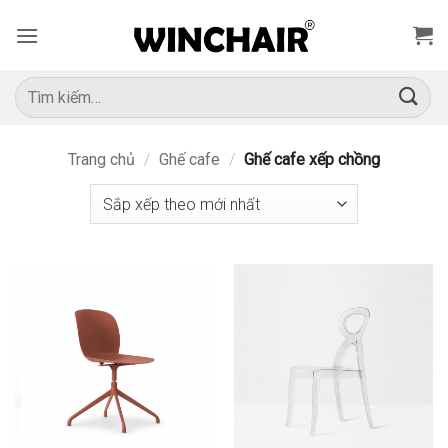
Bỏ
qua
nội
dung
Tìm
kiếm:
Trang chủ
/
Ghế cafe
/
Ghế cafe xếp chồng