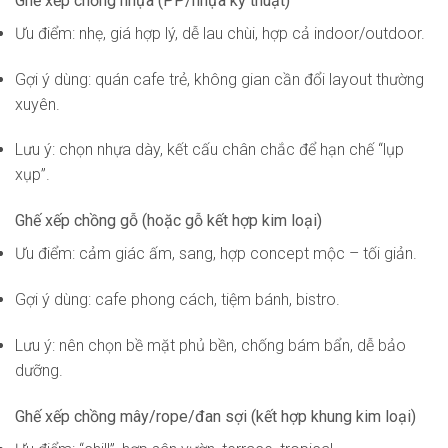
Ghế xếp chồng nhựa (PP/nhựa kỹ thuật)
Ưu điểm: nhẹ, giá hợp lý, dễ lau chùi, hợp cả indoor/outdoor.
Gợi ý dùng: quán cafe trẻ, không gian cần đổi layout thường
xuyên.
Lưu ý: chọn nhựa dày, kết cấu chân chắc để hạn chế “lụp
xụp”.
Ghế xếp chồng gỗ (hoặc gỗ kết hợp kim loại)
Ưu điểm: cảm giác ấm, sang, hợp concept mộc – tối giản.
Gợi ý dùng: cafe phong cách, tiệm bánh, bistro.
Lưu ý: nên chọn bề mặt phủ bền, chống bám bẩn, dễ bảo
dưỡng.
Ghế xếp chồng mây/rope/đan sợi (kết hợp khung kim loại)