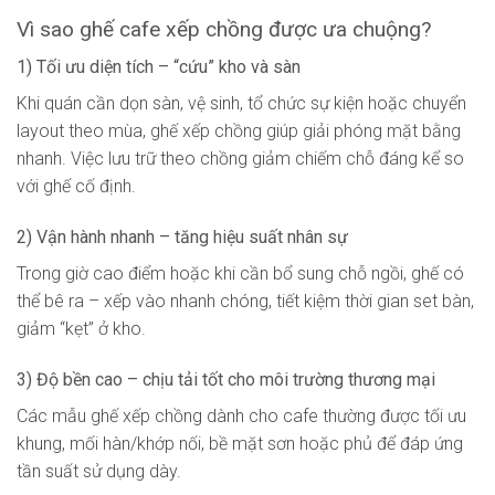
Vì sao ghế cafe xếp chồng được ưa chuộng?
1) Tối ưu diện tích – “cứu” kho và sàn
Khi quán cần dọn sàn, vệ sinh, tổ chức sự kiện hoặc chuyển
layout theo mùa, ghế xếp chồng giúp giải phóng mặt bằng
nhanh. Việc lưu trữ theo chồng giảm chiếm chỗ đáng kể so
với ghế cố định.
2) Vận hành nhanh – tăng hiệu suất nhân sự
Trong giờ cao điểm hoặc khi cần bổ sung chỗ ngồi, ghế có
thể bê ra – xếp vào nhanh chóng, tiết kiệm thời gian set bàn,
giảm “kẹt” ở kho.
3) Độ bền cao – chịu tải tốt cho môi trường thương mại
Các mẫu ghế xếp chồng dành cho cafe thường được tối ưu
khung, mối hàn/khớp nối, bề mặt sơn hoặc phủ để đáp ứng
tần suất sử dụng dày.