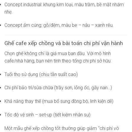
Concept industrial: khung kim loại, màu trầm, bề mặt nhám
nhẹ.
Concept ấm cúng: gỗ/đệm, màu be – nâu – xanh rêu.
Ghế cafe xếp chồng và bài toán chi phí vận hành
Chọn ghế không chỉ là giá mua ban đầu. Với mô hình
cafe/nhà hàng, bạn nên tính theo tổng chi phí sở hữu:
Tuổi thọ sử dụng (chịu tần suất cao)
Chi phí bảo trì/sửa chữa (trầy sơn, lỏng ốc, gãy nan…)
Khả năng thay thế (mua bổ sung đồng bộ, linh kiện dễ)
Tốc độ vệ sinh – set-up (tiết kiệm nhân sự)
Một mẫu ghế xếp chồng tốt thường giúp giảm “chi phí vô