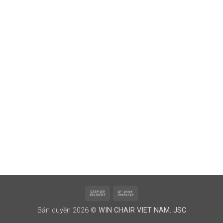
Cash
Bank
On
Transfer
Bản quyền 2026 ©
WIN CHAIR VIET NAM. JSC
Delivery