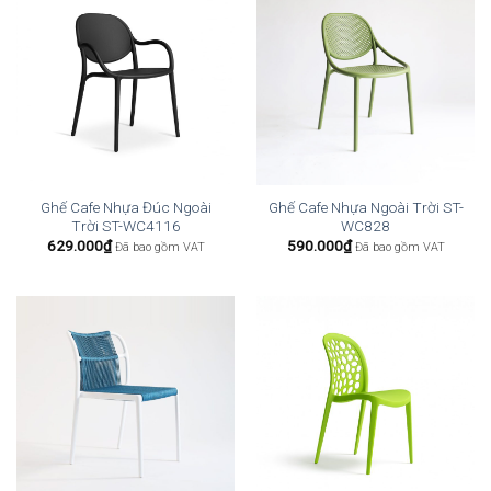
Ghế Cafe Nhựa Đúc Ngoài
Ghế Cafe Nhựa Ngoài Trời ST-
Trời ST-WC4116
WC828
629.000
₫
590.000
₫
Đã bao gồm VAT
Đã bao gồm VAT