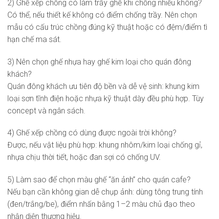
2) Ghế xếp chồng có làm trầy ghế khi chồng nhiều không?
Có thể, nếu thiết kế không có điểm chống trầy. Nên chọn
mẫu có cấu trúc chồng đúng kỹ thuật hoặc có đệm/điểm tì
hạn chế ma sát.
3) Nên chọn ghế nhựa hay ghế kim loại cho quán đông
khách?
Quán đông khách ưu tiên độ bền và dễ vệ sinh: khung kim
loại sơn tĩnh điện hoặc nhựa kỹ thuật dày đều phù hợp. Tùy
concept và ngân sách.
4) Ghế xếp chồng có dùng được ngoài trời không?
Được, nếu vật liệu phù hợp: khung nhôm/kim loại chống gỉ,
nhựa chịu thời tiết, hoặc đan sợi có chống UV.
5) Làm sao để chọn màu ghế “ăn ảnh” cho quán cafe?
Nếu bạn cần không gian dễ chụp ảnh: dùng tông trung tính
(đen/trắng/be), điểm nhấn bằng 1–2 màu chủ đạo theo
nhận diện thương hiệu.