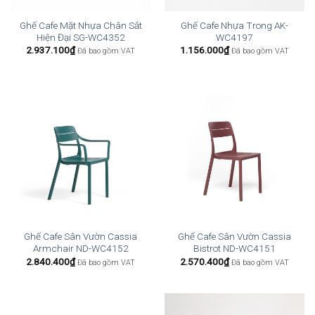
Ghế Cafe Mặt Nhựa Chân Sắt
Ghế Cafe Nhựa Trong AK-
Hiện Đại SG-WC4352
WC4197
2.937.100
₫
1.156.000
₫
Đã bao gồm VAT
Đã bao gồm VAT
Ghế Cafe Sân Vườn Cassia
Ghế Cafe Sân Vườn Cassia
Armchair ND-WC4152
Bistrot ND-WC4151
2.840.400
₫
2.570.400
₫
Đã bao gồm VAT
Đã bao gồm VAT