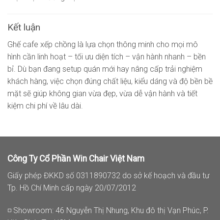
Kết luận
Ghế cafe xếp chồng là lựa chọn thông minh cho mọi mô
hình cần linh hoạt – tối ưu diện tích – vận hành nhanh – bền
bỉ. Dù bạn đang setup quán mới hay nâng cấp trải nghiệm
khách hàng, việc chọn đúng chất liệu, kiểu dáng và độ bền bề
mặt sẽ giúp không gian vừa đẹp, vừa dễ vận hành và tiết
kiệm chi phí về lâu dài.
Công Ty Cổ Phần Win Chair Việt Nam
Giấy phép ĐKKD số 0311890732 do sở kế hoạch và đầu tư
Tp. Hồ Chí Minh cấp ngày 20/07/2012
◽ Showroom: 46 Nguyễn Thị Nhung, Khu đô thị Vạn Phúc, P.