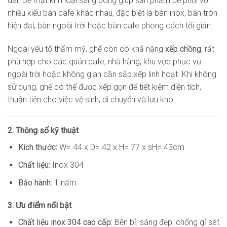
dài. Bề mặt kim loại sáng bóng giúp sản phẩm dễ phối với
nhiều kiểu bàn cafe khác nhau, đặc biệt là bàn inox, bàn tròn
hiện đại, bàn ngoài trời hoặc bàn cafe phong cách tối giản.
Ngoài yếu tố thẩm mỹ, ghế còn có khả năng
xếp chồng
, rất
phù hợp cho các quán cafe, nhà hàng, khu vực phục vụ
ngoài trời hoặc không gian cần sắp xếp linh hoạt. Khi không
sử dụng, ghế có thể được xếp gọn để tiết kiệm diện tích,
thuận tiện cho việc vệ sinh, di chuyển và lưu kho.
2. Thông số kỹ thuật
Kích thước:
W= 44 x D= 42 x H= 77 x sH= 43cm
Chất liệu:
Inox 304
Bảo hành:
1 năm
3. Ưu điểm nổi bật
Chất liệu inox 304 cao cấp:
Bền bỉ, sáng đẹp, chống gỉ sét