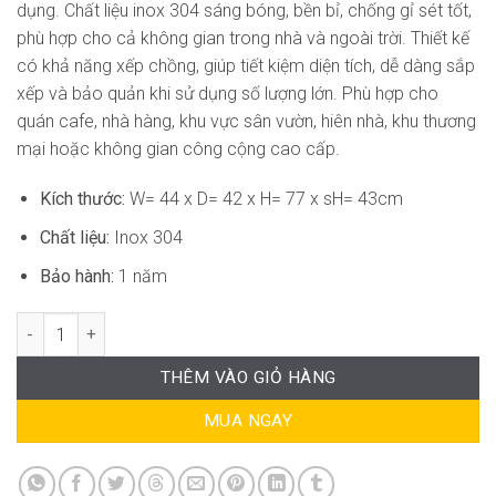
dụng. Chất liệu inox 304 sáng bóng, bền bỉ, chống gỉ sét tốt,
phù hợp cho cả không gian trong nhà và ngoài trời. Thiết kế
có khả năng xếp chồng, giúp tiết kiệm diện tích, dễ dàng sắp
xếp và bảo quản khi sử dụng số lượng lớn. Phù hợp cho
quán cafe, nhà hàng, khu vực sân vườn, hiên nhà, khu thương
mại hoặc không gian công cộng cao cấp.
Kích thước:
W= 44 x D= 42 x H= 77 x sH= 43cm
Chất liệu:
Inox 304
Bảo hành:
1 năm
Ghế Cafe Inox Cao Cấp LT-WC594 số lượng
THÊM VÀO GIỎ HÀNG
MUA NGAY