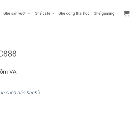
Ghế sân vườn
Ghế cafe
Ghế công thái học
Ghế gaming
WC888
gồm VAT
nh sách bảo hành
)