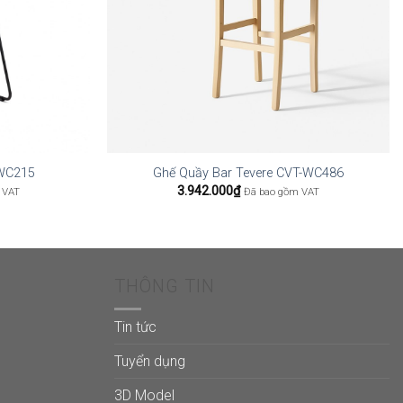
-WC215
Ghế Quầy Bar Tevere CVT-WC486
3.942.000
₫
 VAT
Đã bao gồm VAT
THÔNG TIN
Tin tức
Tuyển dụng
3D Model