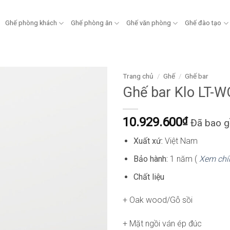
Ghế phòng khách
Ghế phòng ăn
Ghế văn phòng
Ghế đào tạo
Trang chủ
/
Ghế
/
Ghế bar
Ghế bar Klo LT-
10.929.600
₫
Đã bao 
Xuất xứ:
Việt Nam
Bảo hành:
1 năm (
Xem chí
Chất liệu
+ Oak wood/Gỗ sồi
+ Mặt ngồi ván ép đúc