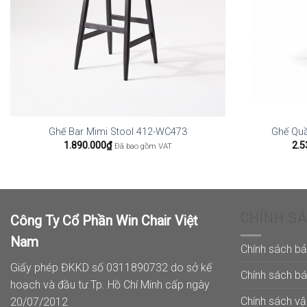
Ghế Bar Mimi Stool 412-WC473
Ghế Quầ
1.890.000
₫
2.5
Đã bao gồm VAT
CHÍNH S
Công Ty Cổ Phần Win Chair Việt
Nam
Chính sách b
Giấy phép ĐKKD số 0311890732 do sở kế
Chính sách b
hoạch và đầu tư Tp. Hồ Chí Minh cấp ngày
Chính sách v
20/07/2012