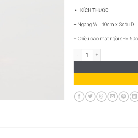
KÍCH THƯỚC
+ Ngang W= 40cm x Ssâu D=
+ Chiều cao mặt ngồi sH= 60
Ghế bar Klo LT-WC888 số lượng