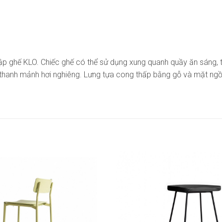
p ghế KLO. Chiếc ghế có thể sử dụng xung quanh quầy ăn sáng, t
hanh mảnh hơi nghiêng. Lưng tựa cong thấp bằng gỗ và mặt ngồi b