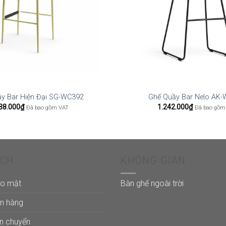
y Bar Hiện Đại SG-WC392
Ghế Quầy Bar Nelo AK
38.000
₫
1.242.000
₫
Đã bao gồm VAT
Đã bao gồm
ÁCH
KHÔNG GIAN
ảo mật
Bàn ghế ngoài trời
án hàng
ận chuyển