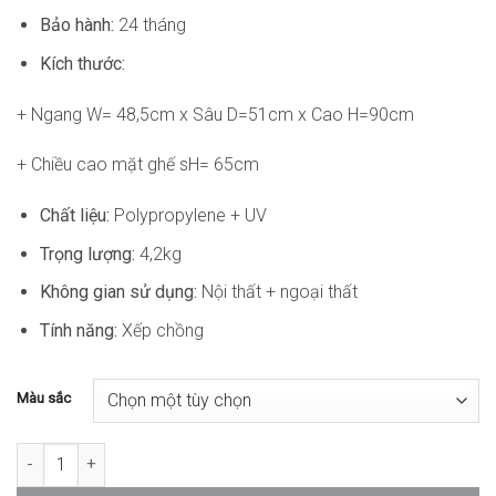
Bảo hành:
24 tháng
Kích thước:
+ Ngang W= 48,5cm x Sâu D=51cm x Cao H=90cm
+ Chiều cao mặt ghế sH= 65cm
Chất liệu:
Polypropylene + UV
Trọng lượng:
4,2kg
Không gian sử dụng:
Nội thất + ngoại thất
Tính năng:
Xếp chồng
Màu sắc
Ghế Bar Cafe Sân Vườn Nhựa Đúc Cao Cấp ND-WC270 số lượng