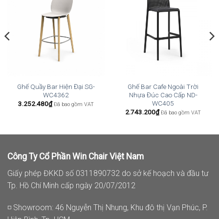
Ghế Quầy Bar Hiện Đại SG-
Ghế Bar Cafe Ngoài Trời
WC4362
Nhựa Đúc Cao Cấp ND-
WC405
3.252.480
₫
Đã bao gồm VAT
2.743.200
₫
Đã bao gồm VAT
Công Ty Cổ Phần Win Chair Việt Nam
Giấy phép ĐKKD số 0311890732 do sở kế hoạch và đầu tư
Tp. Hồ Chí Minh cấp ngày 20/07/2012
◽ Showroom: 46 Nguyễn Thị Nhung, Khu đô thị Vạn Phúc, P.