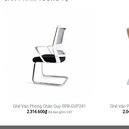
Ghế Văn Phòng Chân Quỳ RPB-GVP241
Ghế Văn 
2.316.600
₫
2.0
Đã bao gồm VAT