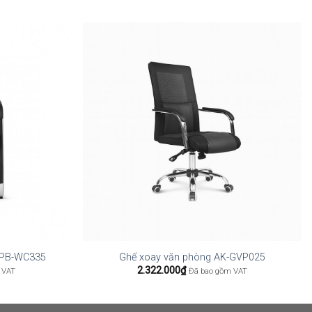
RPB-WC335
Ghế xoay văn phòng AK-GVP025
2.322.000
₫
 VAT
Đã bao gồm VAT