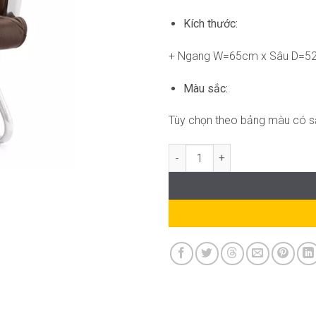
Kích thước:
+ Ngang W=65cm x Sâu D=5
Màu sắc:
Tùy chọn theo bảng màu có s
Ghế Apex RPB-WC1314 số lượn