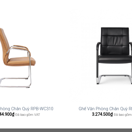
Phòng Chân Quỳ RPB-WC310
Ghế Văn Phòng Chân Quỳ 
44.900
₫
3.274.500
₫
Đã bao gồm VAT
Đã bao gồm