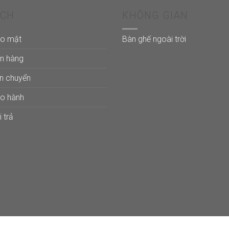
ÁCH
KHÔNG GIAN
ảo mật
Bàn ghế ngoài trời
án hàng
ận chuyển
ảo hành
 trả