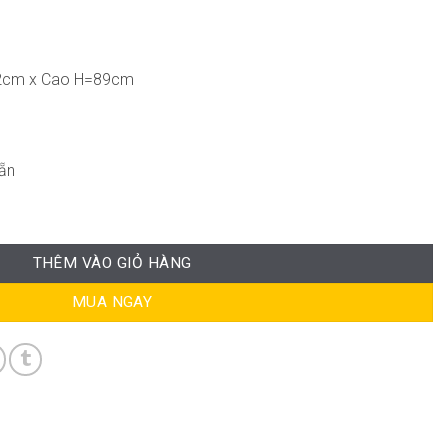
2cm x Cao H=89cm
ẵn
g
THÊM VÀO GIỎ HÀNG
MUA NGAY