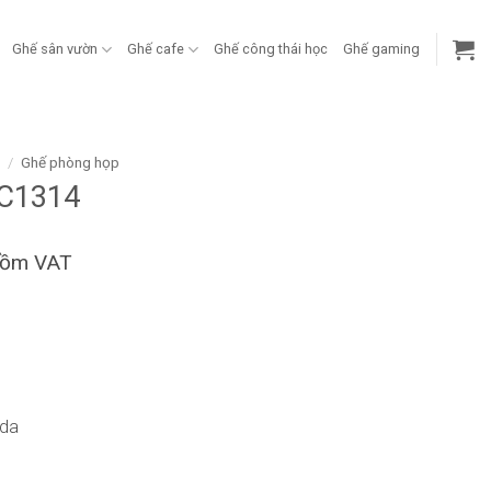
Ghế sân vườn
Ghế cafe
Ghế công thái học
Ghế gaming
g
/
Ghế phòng họp
C1314
gồm VAT
 da