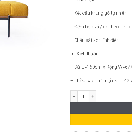
+ Kết cấu khung gỗ tự nhiên
+ Đệm bọc vải/ da theo tiêu 
+ Chân sắt sơn tĩnh điện
Kích thước:
+ Dài L=160cm x Rộng W=67
+ Chiều cao mặt ngồi sH= 42
Catalia bench B-WC941 số lượn