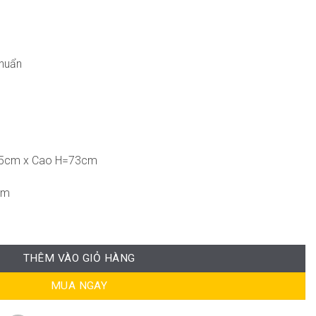
chuẩn
,5cm x Cao H=73cm
cm
g
THÊM VÀO GIỎ HÀNG
MUA NGAY