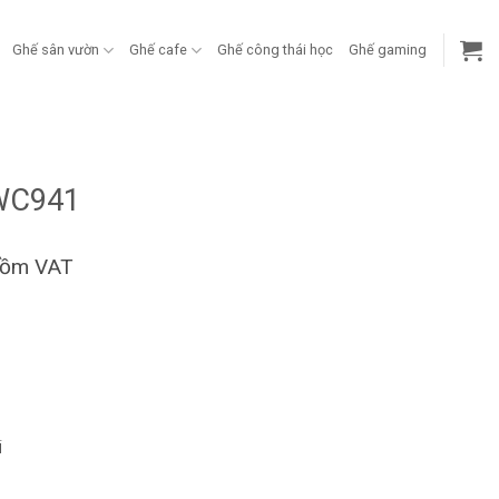
Ghế sân vườn
Ghế cafe
Ghế công thái học
Ghế gaming
-WC941
gồm VAT
i