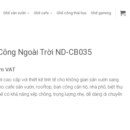
Ghế sân vườn
Ghế cafe
Ghế công thái học
Ghế gaming
Công Ngoài Trời ND-CB035
ồm VAT
i cao cấp với thiết kế tinh tế cho không gian sân vườn sang
cho cafe sân vườn, rooftop, ban công căn hộ, nhà phố, biệt thự
ế có khả năng xếp chồng, trọng lượng nhẹ, dễ dàng di chuyển