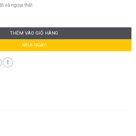
ất và ngoại thất
i ND-CB035 số lượng
THÊM VÀO GIỎ HÀNG
MUA NGAY