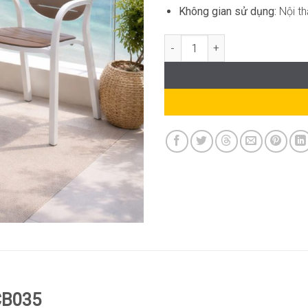
Không gian sử dụng:
Nội th
Bộ Bàn Ghế Ban Công Ngoài Trờ
CB035