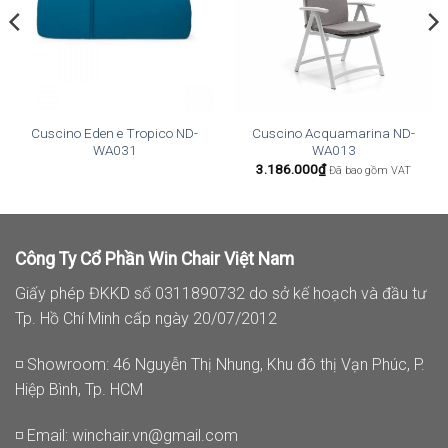
Cuscino Eden e Tropico ND-
Cuscino Acquamarina ND-
WA031
WA013
3.186.000
₫
Đã bao gồm VAT
Công Ty Cổ Phần Win Chair Việt Nam
Giấy phép ĐKKD số 0311890732 do sở kế hoạch và đầu tư
Tp. Hồ Chí Minh cấp ngày 20/07/2012
◽ Showroom: 46 Nguyễn Thị Nhung, Khu đô thị Vạn Phúc, P.
Hiệp Bình, Tp. HCM
◽ Email:
winchair.vn@gmail.com