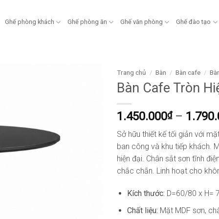
Ghế phòng khách
Ghế phòng ăn
Ghế văn phòng
Ghế đào tạo
Trang chủ
/
Bàn
/
Bàn cafe
/
Bàn
Bàn Cafe Tròn H
1.450.000
₫
–
1.790
Sở hữu thiết kế tối giản với mặ
ban công và khu tiếp khách. M
hiện đại. Chân sắt sơn tĩnh đ
chắc chắn. Linh hoạt cho khô
Kích thước:
D=60/80 x H=
Chất liệu:
Mặt MDF sơn, chân