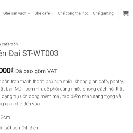
Ghế sân vườn
Ghế cafe
Ghế công thái học
Ghế gaming
 cafe tròn
iện Đại ST-WT003
Khoảng
.000
₫
Đã bao gồm VAT
giá:
t bàn tròn thanh thoát, phù hợp nhiều không gian cafe, pantry,
từ
ặt bàn MDF sơn mịn, dễ phối cùng nhiều phong cách nội thất
1.450.000₫
iện dạng trụ uốn cong mềm mại, tạo điểm nhấn sang trọng và
đến
ng gian nhỏ đến vừa.
1.790.000₫
 72cm
 sắt sơn tĩnh điện