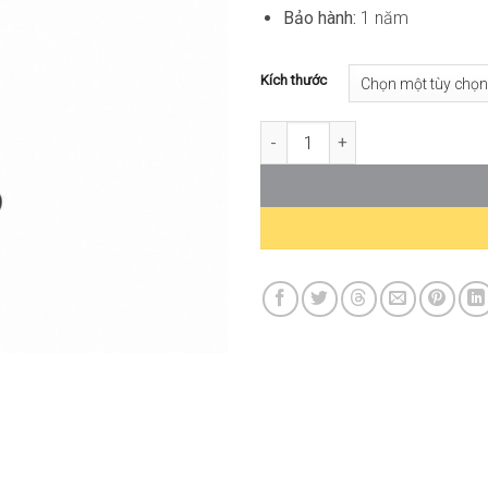
Bảo hành:
1 năm
Kích thước
Bàn Cafe Tròn Hiện Đại ST-WT0