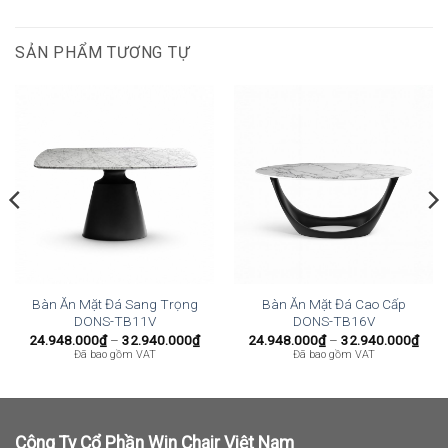
SẢN PHẨM TƯƠNG TỰ
Bàn Ăn Mặt Đá Sang Trọng
Bàn Ăn Mặt Đá Cao Cấp
DONS-TB11V
DONS-TB16V
Khoảng
Kho
24.948.000
₫
–
32.940.000
₫
24.948.000
₫
–
32.940.000
₫
giá:
giá:
Đã bao gồm VAT
Đã bao gồm VAT
từ
từ
24.948.000₫
24.9
đến
đến
32.940.000₫
32.9
Công Ty Cổ Phần Win Chair Việt Nam