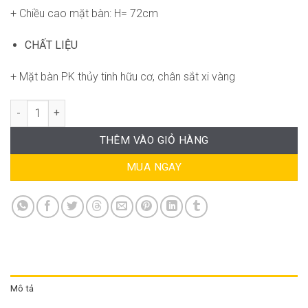
+ Chiều cao mặt bàn: H= 72cm
CHẤT LIỆU
+ Mặt bàn PK thủy tinh hữu cơ, chân sắt xi vàng
Bàn Tulip table DP-WT029 số lượng
THÊM VÀO GIỎ HÀNG
MUA NGAY
Mô tả