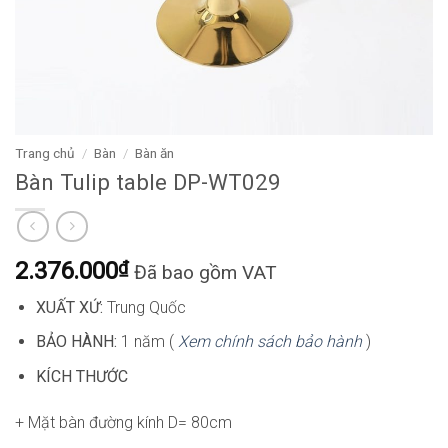
Trang chủ
/
Bàn
/
Bàn ăn
Bàn Tulip table DP-WT029
2.376.000
₫
Đã bao gồm VAT
XUẤT XỨ:
Trung Quốc
BẢO HÀNH:
1 năm (
Xem chính sách bảo hành
)
KÍCH THƯỚC
+ Mặt bàn đường kính D= 80cm