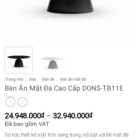
Trang chủ
/
Bàn
/
Bàn ăn
/
Bàn ăn mặt đá
Bàn Ăn Mặt Đá Cao Cấp DONS-TB11E
Khoảng
24.948.000
₫
–
32.940.000
₫
giá:
Đã bao gồm VAT
từ
Sở hữu thiết kế mặt tròn sang trọng, nổi bật với bề mặt đá
24.948.000₫