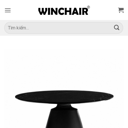
Bỏ
qua
nội
dung
Tìm
kiếm: