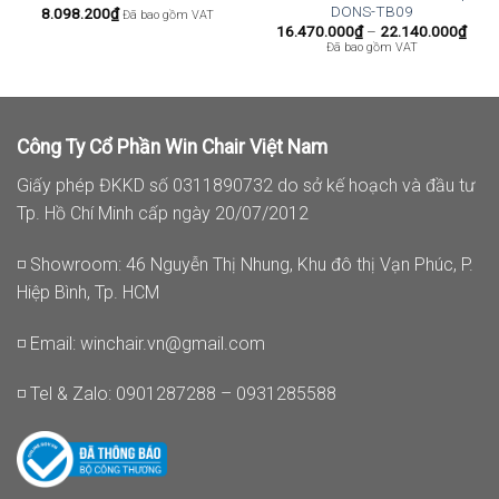
DONS-TB09
8.098.200
₫
Đã bao gồm VAT
oảng
Kho
16.470.000
₫
–
22.140.000
₫
:
giá:
Đã bao gồm VAT
từ
.470.000₫
16.4
n
đến
.140.000₫
22.1
Công Ty Cổ Phần Win Chair Việt Nam
Giấy phép ĐKKD số 0311890732 do sở kế hoạch và đầu tư
Tp. Hồ Chí Minh cấp ngày 20/07/2012
◽ Showroom: 46 Nguyễn Thị Nhung, Khu đô thị Vạn Phúc, P.
Hiệp Bình, Tp. HCM
◽ Email:
winchair.vn@gmail.com
◽ Tel & Zalo: 0901287288 – 0931285588