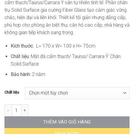
cẩm thạch/Taurus/Carrara Ý vân tự nhiên tinh tế. Phần chân
đến
trụ Solid Surface gia cường Fiber Glass tạo cảm giác vững
32.940.000₫
chắc, hiện đại và liền khối. Thiết kế tối giản nhưng đẳng cấp,
phù hợp cho phòng ăn biệt thự, căn hộ cao cấp, nhà hàng và
không gian tiếp khách sang trọng.
Kích thước:
L= 170 x W= 100 x H= 75cm
Chất liệu:
Mặt đá cẩm thạch/ Taurus/ Carrara Ý. Chân
Solid Surface
Bảo hành:
2 năm
Chất liệu
Bàn Ăn Mặt Đá Cao Cấp DONS-TB11E số lượng
THÊM VÀO GIỎ HÀNG
MUA NGAY