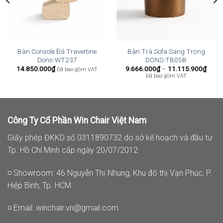
Bàn Console Đá Travertine
Bàn Trà Sofa Sang Trọng
Dons-WT237
DONS-TB05B
Khoả
14.850.000
₫
9.666.000
₫
–
11.115.900
₫
Đã bao gồm VAT
giá:
Đã bao gồm VAT
từ
9.66
đến
11.1
Công Ty Cổ Phần Win Chair Việt Nam
Giấy phép ĐKKD số 0311890732 do sở kế hoạch và đầu tư
Tp. Hồ Chí Minh cấp ngày 20/07/2012
◽ Showroom: 46 Nguyễn Thị Nhung, Khu đô thị Vạn Phúc, P.
Hiệp Bình, Tp. HCM
◽ Email:
winchair.vn@gmail.com