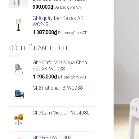
990.000
₫
Đã bao gồm VAT
Ghế quầy bar Kazax AK-
WC248
1.387.000
₫
Đã bao gồm VAT
CÓ THỂ BẠN THÍCH
Ghế Cafe Mặt Nhựa Chân
Sắt AK-WC028
1.195.000
₫
Đã bao gồm VAT
Ghế Fat chair B-WC938
Ghế Làm Việc DF-WC4080
Ghế RPB-WC1303