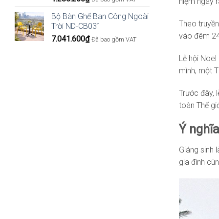
niệm ngày r
Bộ Bàn Ghế Ban Công Ngoài
Theo truyền
Trời ND-CB031
vào đêm 24/
7.041.600
₫
Đã bao gồm VAT
Lễ hội Noel
mình, một T
Trước đây, 
toàn Thế giớ
Ý nghĩa
Giáng sinh 
gia đình cù