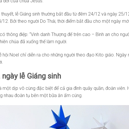
a đời của chúa Jesus.
 thuyết, lễ Giáng sinh thường bắt đầu từ đêm 24/12 và ngày 25/1
12. Bởi theo người Do Thái, thời điểm bắt đầu cho một ngày mới
 có thông điệp: “Vinh danh Thượng đế trên cao – Bình an cho người
hiên chúa đã xuống thế làm người.
lễ hội Noel chỉ diễn ra cho những người theo đạo Kito giáo. Ngày 
i.
 ngày lễ Giáng sinh
là một dịp vô cùng đặc biệt để cả gia đình quây quần, đoàn viên.
ng nhau đoàn tụ bên một bữa ăn ấm cúng.