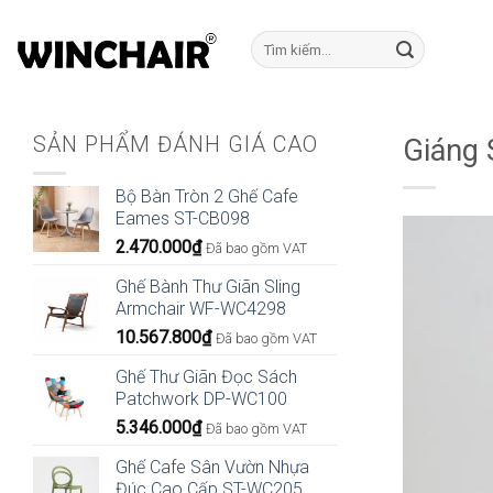
Bỏ
qua
Tìm
kiếm:
nội
dung
SẢN PHẨM ĐÁNH GIÁ CAO
Giáng 
Bộ Bàn Tròn 2 Ghế Cafe
Eames ST-CB098
2.470.000
₫
Đã bao gồm VAT
Ghế Bành Thư Giãn Sling
Armchair WF-WC4298
10.567.800
₫
Đã bao gồm VAT
Ghế Thư Giãn Đọc Sách
Patchwork DP-WC100
5.346.000
₫
Đã bao gồm VAT
Ghế Cafe Sân Vườn Nhựa
Đúc Cao Cấp ST-WC205