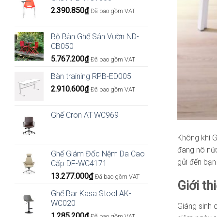
2.390.850
₫
Đã bao gồm VAT
Bộ Bàn Ghế Sân Vườn ND-
CB050
5.767.200
₫
Đã bao gồm VAT
Bàn training RPB-ED005
2.910.600
₫
Đã bao gồm VAT
Ghế Cron AT-WC969
Không khí G
đang nô nức
Ghế Giám Đốc Nệm Da Cao
gửi đến bạ
Cấp DF-WC4171
13.277.000
₫
Đã bao gồm VAT
Giới th
Ghế Bar Kasa Stool AK-
WC020
Giáng sinh 
1.285.200
₫
Đã bao gồm VAT