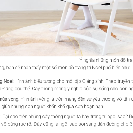
Ý nghĩa những món đồ tran
g, bạn sẽ nhận thấy một số món đồ trang trí Noel phổ biến như:
g Noel:
Hình ảnh biểu tượng cho mỗi dịp Giáng sinh. Theo truyền t
 Đấng cứu thế. Cây thông mang ý nghĩa của sự sống cho con ng
mùa vọng:
Hình ảnh vòng lá tròn mang đến sự yêu thương vô tận 
u giúp những con người khốn khổ qua cơn hoạn nạn.
o:
Tại sao trên những cây thông người ta hay trang trí ngôi sao? Bở
 vô cùng rực rỡ. Đây cũng là ngôi sao soi sáng dẫn đường cho 3 v