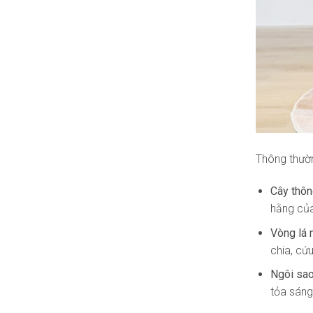
Thông thườn
Cây thôn
hằng của
Vòng lá 
chia, cứ
Ngôi sa
tỏa sáng