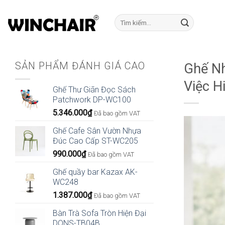
Bỏ
qua
Tìm
kiếm:
nội
dung
SẢN PHẨM ĐÁNH GIÁ CAO
Ghế Nh
Việc H
Ghế Thư Giãn Đọc Sách
Patchwork DP-WC100
5.346.000
₫
Đã bao gồm VAT
Ghế Cafe Sân Vườn Nhựa
Đúc Cao Cấp ST-WC205
990.000
₫
Đã bao gồm VAT
Ghế quầy bar Kazax AK-
WC248
1.387.000
₫
Đã bao gồm VAT
Bàn Trà Sofa Tròn Hiện Đại
DONS-TB04B