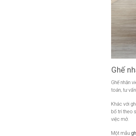
Ghế nhâ
Ghế nhân vi
toán, tư vấ
Khác với gh
bố trí theo
việc mở.
Một mẫu
gh