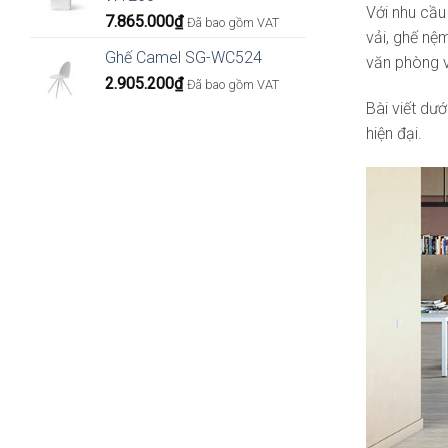
Với nhu cầu
7.865.000
₫
Đã bao gồm VAT
vải, ghế nệ
Ghế Camel SG-WC524
văn phòng v
2.905.200
₫
Đã bao gồm VAT
Bài viết dướ
hiện đại.