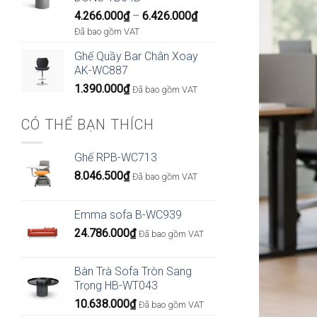
Khoảng
4.266.000
₫
–
6.426.000
₫
giá:
Đã bao gồm VAT
từ
Ghế Quầy Bar Chân Xoay
4.266.000₫
AK-WC887
đến
1.390.000
₫
6.426.000₫
Đã bao gồm VAT
CÓ THỂ BẠN THÍCH
Ghế RPB-WC713
8.046.500
₫
Đã bao gồm VAT
Emma sofa B-WC939
24.786.000
₫
Đã bao gồm VAT
Bàn Trà Sofa Tròn Sang
Trọng HB-WT043
10.638.000
₫
Đã bao gồm VAT