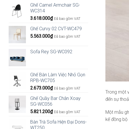
Ghế Camel Armchair SG-
WC314
3.618.000
₫
Đã bao gồm VAT
Ghế Curvy 02 CVT-WC479
5.563.000
₫
Đã bao gồm VAT
Sofa Rey SG-WC092
Ghế Bàn Làm Việc Nhỏ Gọn
RPB-WC705
2.673.000
₫
Đã bao gồm VAT
Trong một v
Ghế Quầy Bar Chân Xoay
đến sự thoả
SG-WC056
5.821.200
₫
Một mẫu ghế 
Đã bao gồm VAT
kế đồng bộ 
Bàn Trà Sofa Hiện Đại Dons-
WT250