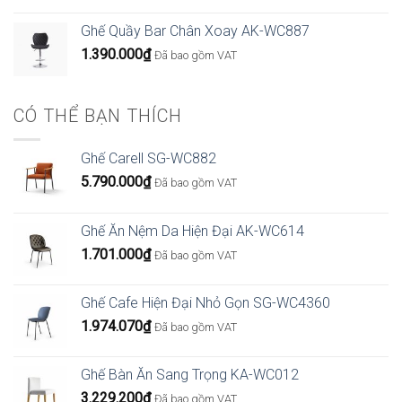
giá:
từ
Ghế Quầy Bar Chân Xoay AK-WC887
4.266.000₫
1.390.000
₫
Đã bao gồm VAT
đến
6.426.000₫
CÓ THỂ BẠN THÍCH
Ghế Carell SG-WC882
5.790.000
₫
Đã bao gồm VAT
Ghế Ăn Nệm Da Hiện Đại AK-WC614
1.701.000
₫
Đã bao gồm VAT
Ghế Cafe Hiện Đại Nhỏ Gọn SG-WC4360
1.974.070
₫
Đã bao gồm VAT
Ghế Bàn Ăn Sang Trọng KA-WC012
3.229.200
₫
Đã bao gồm VAT