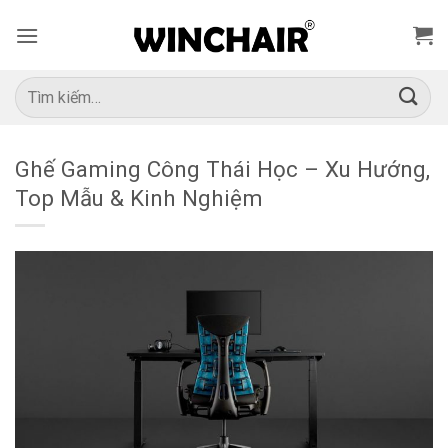
Bỏ
qua
nội
dung
Tìm
kiếm:
Ghế Gaming Công Thái Học – Xu Hướng,
Top Mẫu & Kinh Nghiệm