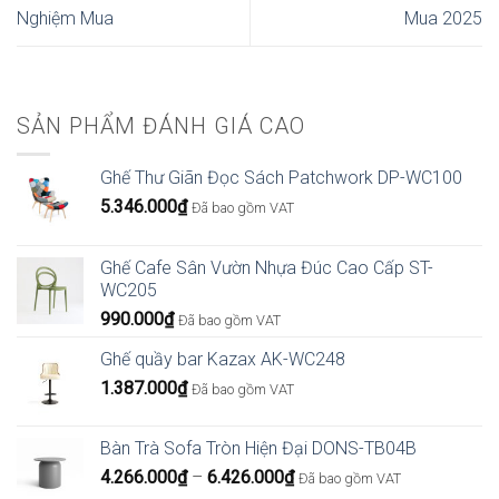
Nghiệm Mua
Mua 2025
SẢN PHẨM ĐÁNH GIÁ CAO
Ghế Thư Giãn Đọc Sách Patchwork DP-WC100
5.346.000
₫
Đã bao gồm VAT
Ghế Cafe Sân Vườn Nhựa Đúc Cao Cấp ST-
WC205
990.000
₫
Đã bao gồm VAT
Ghế quầy bar Kazax AK-WC248
1.387.000
₫
Đã bao gồm VAT
Bàn Trà Sofa Tròn Hiện Đại DONS-TB04B
Khoảng
4.266.000
₫
–
6.426.000
₫
Đã bao gồm VAT