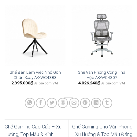
đến
đến
1.235.520₫
4.285
Ghế Bàn Làm Việc Nhỏ Gọn
Ghế Văn Phòng Công Thái
Chân Xoay AK-WC4388
Học AK-WC4307
2.395.000
₫
4.026.240
₫
Đã bao gồm VAT
Đã bao gồm VAT
Ghế Gaming Cao Cấp – Xu
Ghế Gaming Cho Văn Phòng
Hướng, Top Mẫu & Kinh
– Xu Hướng & Top Mẫu Đáng