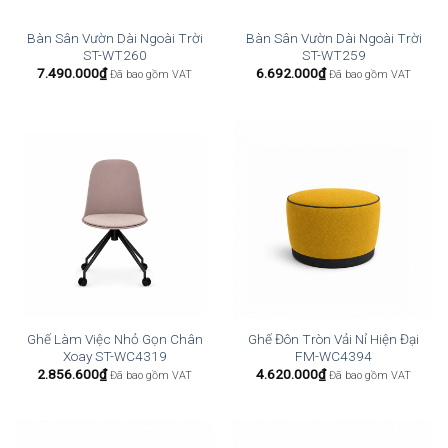
Bàn Sân Vườn Dài Ngoài Trời
Bàn Sân Vườn Dài Ngoài Trời
ST-WT260
ST-WT259
7.490.000
₫
6.692.000
₫
Đã bao gồm VAT
Đã bao gồm VAT
Ghế Làm Việc Nhỏ Gọn Chân
Ghế Đôn Tròn Vải Nỉ Hiện Đại
Xoay ST-WC4319
FM-WC4394
2.856.600
₫
4.620.000
₫
Đã bao gồm VAT
Đã bao gồm VAT