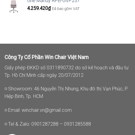
Ghế Mandy RPB-GVP237
4.259.420
₫
Đã bao gồm VAT
Công Ty Cổ Phần Win Chair Việt Nam
Giấy phép ĐKKD số 0311890732 do sở kế hoạch và đầu tư
Tp. Hồ Chí Minh cấp ngày 20/07/2012
◽ Showroom: 46 Nguyễn Thị Nhung, Khu đô thị Vạn Phúc, P.
Hiệp Bình, Tp. HCM
◽ Email:
winchair.vn@gmail.com
◽ Tel & Zalo: 0901287288 – 0931285588