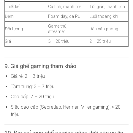
Thiết kế
Cá tính, mạnh mẽ
Tối giản, thanh lịch
Đệm
Foam dày, da PU
Lưới thoáng khí
Game thủ,
Đối tượng
Dân văn phòng
streamer
Giá
3 – 20 triệu
2 – 25 triệu
9. Giá ghế gaming tham khảo
Giá rẻ: 2 – 3 triệu
Tầm trung: 3 – 7 triệu
Cao cấp: 7 – 20 triệu
Siêu cao cấp (Secretlab, Herman Miller gaming): > 20
triệu
10. Địa chỉ mua ghế gaming công thái học uy tín