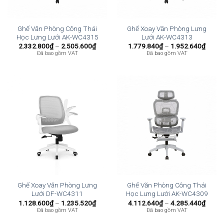
Ghế Văn Phòng Công Thái
Ghế Xoay Văn Phòng Lưng
Học Lưng Lưới AK-WC4315
Lưới AK-WC4313
Khoảng
Khoả
2.332.800
₫
–
2.505.600
₫
1.779.840
₫
–
1.952.640
₫
giá:
giá:
Đã bao gồm VAT
Đã bao gồm VAT
từ
từ
2.332.800₫
1.779
đến
đến
2.505.600₫
1.952
Ghế Xoay Văn Phòng Lưng
Ghế Văn Phòng Công Thái
Lưới DF-WC4311
Học Lưng Lưới AK-WC4309
Khoảng
Khoả
1.128.600
₫
–
1.235.520
₫
4.112.640
₫
–
4.285.440
₫
giá:
giá:
Đã bao gồm VAT
Đã bao gồm VAT
từ
từ
1.128.600₫
4.112