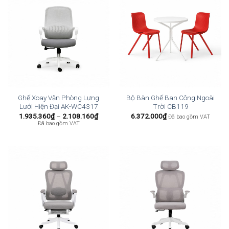
Ghế Xoay Văn Phòng Lưng
Bộ Bàn Ghế Ban Công Ngoài
Lưới Hiện Đại AK-WC4317
Trời CB119
Khoảng
1.935.360
₫
–
2.108.160
₫
6.372.000
₫
Đã bao gồm VAT
giá:
Đã bao gồm VAT
từ
1.935.360₫
đến
2.108.160₫