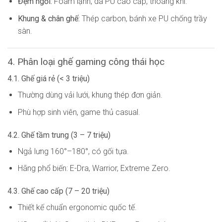
Đệm ngồi:
Foam lạnh, da PU cao cấp, thoáng khí.
Khung & chân ghế:
Thép carbon, bánh xe PU chống trầy
sàn.
4. Phân loại ghế gaming công thái học
4.1. Ghế giá rẻ (< 3 triệu)
Thường dùng vải lưới, khung thép đơn giản.
Phù hợp sinh viên, game thủ casual.
4.2. Ghế tầm trung (3 – 7 triệu)
Ngả lưng 160°–180°, có gối tựa.
Hãng phổ biến: E-Dra, Warrior, Extreme Zero.
4.3. Ghế cao cấp (7 – 20 triệu)
Thiết kế chuẩn ergonomic quốc tế.