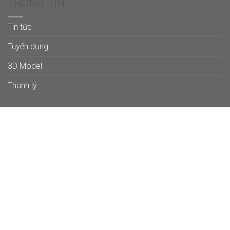
THÔNG TIN
Tin tức
Tuyển dụng
3D Model
Thanh lý