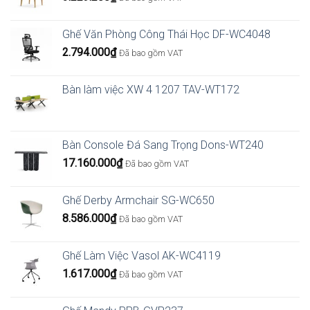
Ghế Văn Phòng Công Thái Học DF-WC4048
2.794.000
₫
Đã bao gồm VAT
Bàn làm việc XW 4 1207 TAV-WT172
Bàn Console Đá Sang Trọng Dons-WT240
17.160.000
₫
Đã bao gồm VAT
Ghế Derby Armchair SG-WC650
8.586.000
₫
Đã bao gồm VAT
Ghế Làm Việc Vasol AK-WC4119
1.617.000
₫
Đã bao gồm VAT