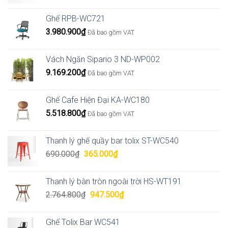
4.957.200₫
Ghế RPB-WC721
3.980.900
₫
Đã bao gồm VAT
Vách Ngăn Sipario 3 ND-WP002
9.169.200
₫
Đã bao gồm VAT
Ghế Cafe Hiện Đại KA-WC180
5.518.800
₫
Đã bao gồm VAT
Thanh lý ghế quầy bar tolix ST-WC540
Giá
Giá
690.000
₫
365.000
₫
gốc
hiện
là:
tại
Thanh lý bàn tròn ngoài trời HS-WT191
690.000₫.
là:
Giá
Giá
2.764.800
₫
947.500
₫
365.000₫.
gốc
hiện
là:
tại
Ghế Tolix Bar WC541
2.764.800₫.
là: