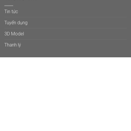
Tin tức
Tuyển dụng
3D Model
Thanh lý