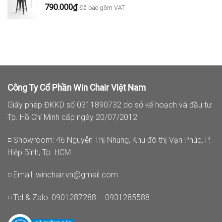
790.000
₫
Đã bao gồm VAT
947.500₫.
Công Ty Cổ Phần Win Chair Việt Nam
Giấy phép ĐKKD số 0311890732 do sở kế hoạch và đầu tư
Tp. Hồ Chí Minh cấp ngày 20/07/2012
◽ Showroom: 46 Nguyễn Thị Nhung, Khu đô thị Vạn Phúc, P.
Hiệp Bình, Tp. HCM
◽ Email:
winchair.vn@gmail.com
◽ Tel & Zalo: 0901287288 – 0931285588