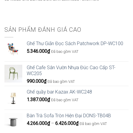
SẢN PHẨM ĐÁNH GIÁ CAO
Ghế Thư Giãn Đọc Sách Patchwork DP-WC100
5.346.000
₫
Đã bao gồm VAT
Ghế Cafe Sân Vườn Nhựa Đúc Cao Cấp ST-
WC205
990.000
₫
Đã bao gồm VAT
Ghế quầy bar Kazax AK-WC248
1.387.000
₫
Đã bao gồm VAT
Bàn Trà Sofa Tròn Hiện Đại DONS-TB04B
Khoảng
4.266.000
₫
–
6.426.000
₫
Đã bao gồm VAT
giá: