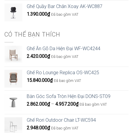
từ
Ghế Quầy Bar Chân Xoay AK-WC887
4.266.000₫
1.390.000
₫
Đã bao gồm VAT
đến
6.426.000₫
CÓ THỂ BẠN THÍCH
Ghế Ăn Gỗ Da Hiện Đại WF-WC4244
2.420.000
₫
Đã bao gồm VAT
Ghế Ro Lounge Replica OS-WC425
15.840.000
₫
Đã bao gồm VAT
Bàn Góc Sofa Tròn Hiện Đại DONS-ST09
Khoảng
2.862.000
₫
–
4.957.200
₫
Đã bao gồm VAT
giá:
từ
Ghế Rori Outdoor Chair LT-WC594
2.862.000₫
2.948.000
₫
Đã bao gồm VAT
đến