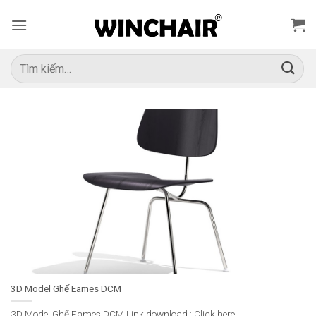
Bỏ
qua
nội
dung
Tìm
kiếm:
3D Model Ghế Eames DCM
3D Model Ghế Eames DCM Link download : Click here