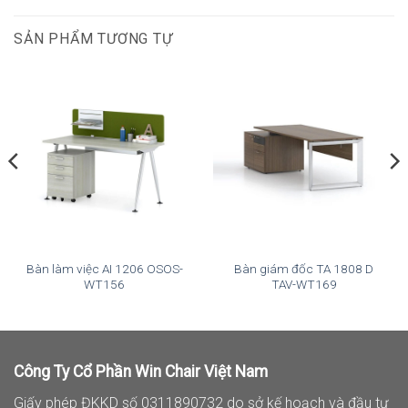
SẢN PHẨM TƯƠNG TỰ
Bàn làm việc AI 1206 OSOS-
Bàn giám đốc TA 1808 D
WT156
TAV-WT169
Công Ty Cổ Phần Win Chair Việt Nam
Giấy phép ĐKKD số 0311890732 do sở kế hoạch và đầu tư