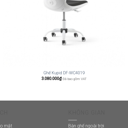
Ghế Kupid DF-WC4019
3.080.000
₫
Đã bao gồm VAT
ÁCH
KHÔNG GIAN
ảo mật
Bàn ghế ngoài trời