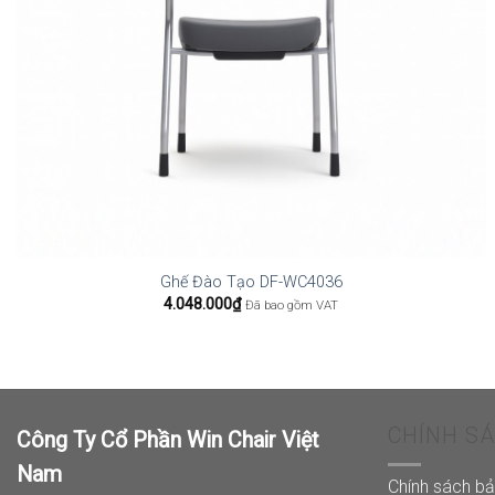
Ghế Đào Tạo DF-WC4036
4.048.000
₫
Đã bao gồm VAT
CHÍNH S
Công Ty Cổ Phần Win Chair Việt
Nam
Chính sách b