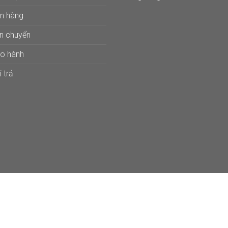
án hàng
ận chuyển
ảo hành
 trả