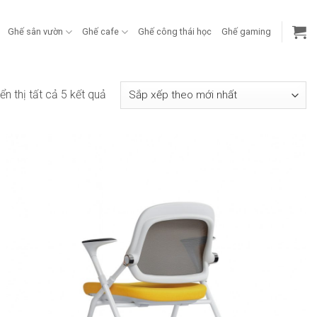
Ghế sân vườn
Ghế cafe
Ghế công thái học
Ghế gaming
Đã
ển thị tất cả 5 kết quả
sắp
xếp
theo
mới
nhất