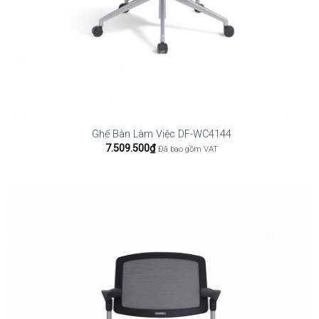
Ghế Bàn Làm Việc DF-WC4144
7.509.500
₫
Đã bao gồm VAT