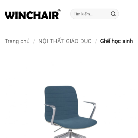
Bỏ
qua
Tìm
kiếm:
nội
dung
Trang chủ
/
NỘI THẤT GIÁO DỤC
/
Ghế học sinh