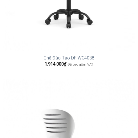
Ghế Đào Tạo DF-WC4038
1.914.000
₫
Đã bao gồm VAT