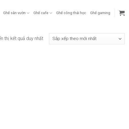
Ghế sân vườn
Ghế cafe
Ghế công thái học
Ghế gaming
ển thị kết quả duy nhất