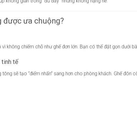
úp không gian trông “đủ đầy” nhưng không nặng nề.
g được ưa chuộng?
 vì không chiếm chỗ như ghế đơn lớn. Bạn có thể đặt gọn dưới bàn
tinh tế
g tông sẽ tạo “điểm nhấn” sang hơn cho phòng khách. Ghế đôn cò