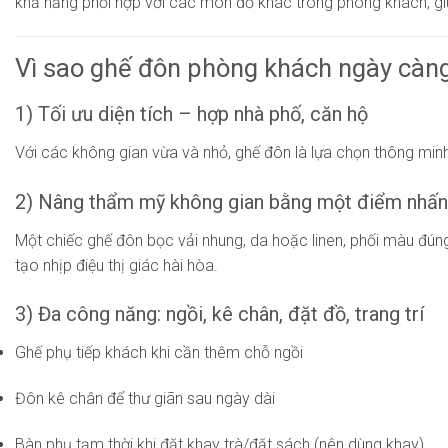
khả năng phối hợp với các món đồ khác trong phòng khách, gi
Vì sao ghế đôn phòng khách ngày càn
1) Tối ưu diện tích – hợp nhà phố, căn hộ
Với các không gian vừa và nhỏ, ghế đôn là lựa chọn thông minh
2) Nâng thẩm mỹ không gian bằng một điểm nhấn 
Một chiếc ghế đôn bọc vải nhung, da hoặc linen, phối màu đún
tạo nhịp điệu thị giác hài hòa.
3) Đa công năng: ngồi, kê chân, đặt đồ, trang trí
Ghế phụ tiếp khách khi cần thêm chỗ ngồi
Đôn kê chân để thư giãn sau ngày dài
Bàn phụ tạm thời khi đặt khay trà/đặt sách (nên dùng khay)