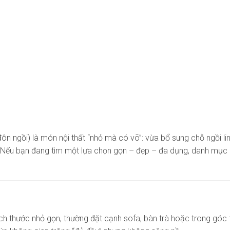
ngồi) là món nội thất “nhỏ mà có võ”: vừa bổ sung chỗ ngồi linh
h. Nếu bạn đang tìm một lựa chọn gọn – đẹp – đa dụng, danh mục
 thước nhỏ gọn, thường đặt cạnh sofa, bàn trà hoặc trong góc thư