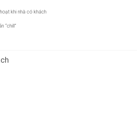
 hoạt khi nhà có khách
 “chill”
ách