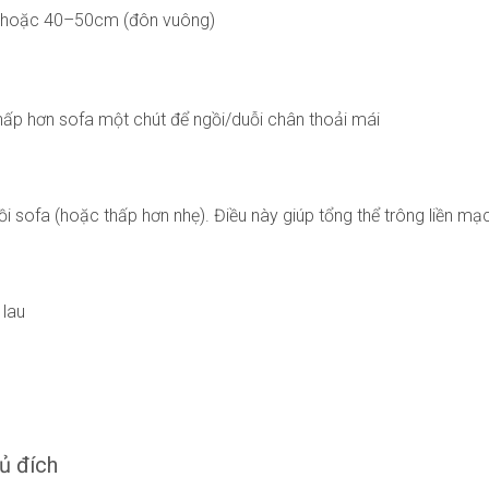
) hoặc 40–50cm (đôn vuông)
ấp hơn sofa một chút để ngồi/duỗi chân thoải mái
 sofa (hoặc thấp hơn nhẹ). Điều này giúp tổng thể trông liền mạ
 lau
ủ đích