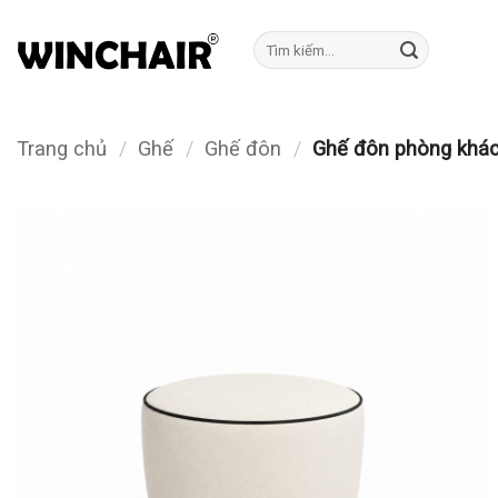
Bỏ
qua
Tìm
kiếm:
nội
dung
Trang chủ
/
Ghế
/
Ghế đôn
/
Ghế đôn phòng khá