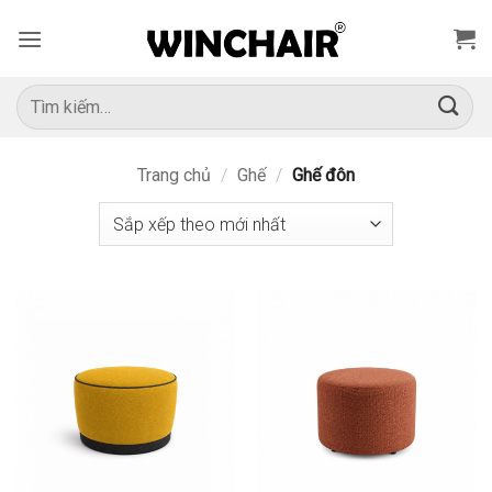
Bỏ
qua
nội
dung
Tìm
kiếm:
Trang chủ
/
Ghế
/
Ghế đôn