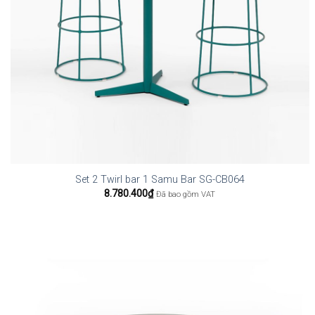
Set 2 Twirl bar 1 Samu Bar SG-CB064
8.780.400
₫
Đã bao gồm VAT