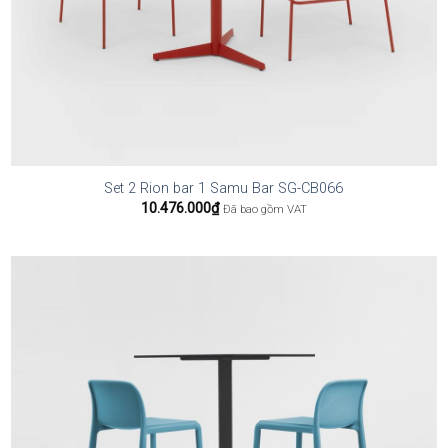
Set 2 Rion bar 1 Samu Bar SG-CB066
10.476.000
₫
Đã bao gồm VAT