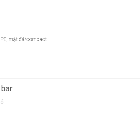
 đan PE, mặt đá/compact
 bar
ỏi.