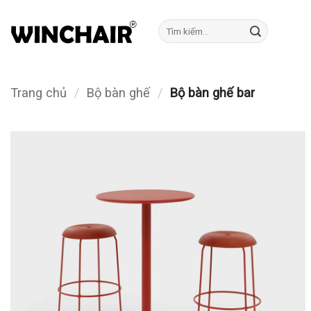
Bỏ
qua
Tìm
kiếm:
nội
dung
Trang chủ
/
Bộ bàn ghế
/
Bộ bàn ghế bar