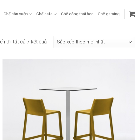
Ghế sân vườn
Ghế cafe
Ghế công thái học
Ghế gaming
Đã
ển thị tất cả 7 kết quả
sắp
xếp
theo
mới
nhất