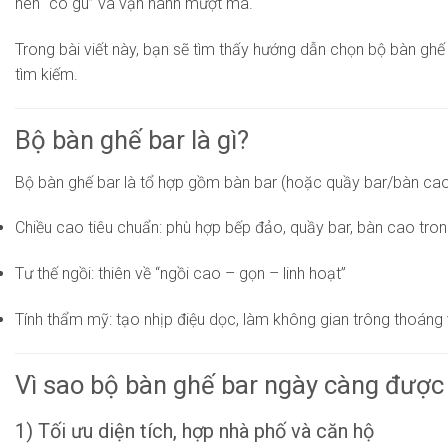
nên “có gu” và vận hành mượt mà.
Trong bài viết này, bạn sẽ tìm thấy hướng dẫn chọn bộ bàn gh
tìm kiếm.
Bộ bàn ghế bar là gì?
Bộ bàn ghế bar là tổ hợp gồm bàn bar (hoặc quầy bar/bàn cao) 
Chiều cao tiêu chuẩn: phù hợp bếp đảo, quầy bar, bàn cao tro
Tư thế ngồi: thiên về “ngồi cao – gọn – linh hoạt”
Tính thẩm mỹ: tạo nhịp điệu dọc, làm không gian trông thoáng 
Vì sao bộ bàn ghế bar ngày càng đượ
1) Tối ưu diện tích, hợp nhà phố và căn hộ