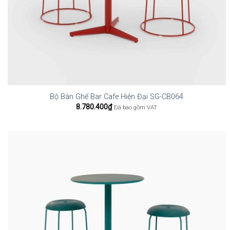
Bộ Bàn Ghế Bar Cafe Hiện Đại SG-CB064
8.780.400
₫
Đã bao gồm VAT