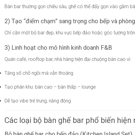
Bàn bar thường gọn chiều sâu, ghế có thể đẩy gọn vào gầm bàn,
2) Tạo “điểm chạm” sang trọng cho bếp và phòng
Chỉ cần một bộ bar đẹp, khu vực bếp đảo hoặc góc tường trống 
3) Linh hoạt cho mô hình kinh doanh F&B
Quán café, rooftop bar, nhà hàng hiện đại chuộng bàn cao vì:
Tăng số chỗ ngồi mà vẫn thoáng
Tạo phân khu: bàn cao – bàn thấp – lounge
Dễ tạo vibe trẻ trung, năng động
Các loại bộ bàn ghế bar phổ biến hiện 
Bộ bàn ghế bar cho bếp đảo (Kitchen Island Set)