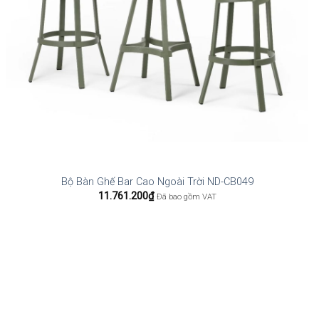
Bộ Bàn Ghế Bar Cao Ngoài Trời ND-CB049
11.761.200
₫
Đã bao gồm VAT