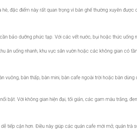
 hè, đặc điểm này rất quan trọng vì bàn ghế thường xuyên được di
cần bảo dưỡng phức tạp. Với các vết nước, bụi hoặc thức uống n
, khu ăn uống nhanh, khu vực sân vườn hoặc các không gian có tầ
àn vuông, bàn thấp, bàn mini, bàn cafe ngoài trời hoặc bàn dùng
i bật. Với không gian hiện đại, tối giản, các gam màu trắng, đen,
ễ tiếp cận hơn. Điều này giúp các quán cafe mới mở, quán trà sữ