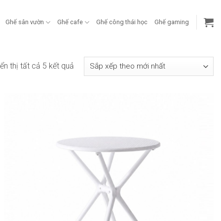
Ghế sân vườn
Ghế cafe
Ghế công thái học
Ghế gaming
Đã
ển thị tất cả 5 kết quả
sắp
xếp
theo
mới
nhất