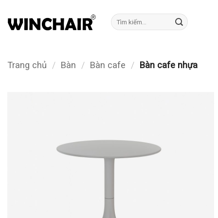
Bỏ
qua
Tìm
kiếm:
nội
dung
Trang chủ
/
Bàn
/
Bàn cafe
/
Bàn cafe nhựa