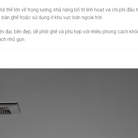
lợi thế lớn về trọng lượng, khả năng bố trí linh hoạt và chi phí đầ
p bàn ghế hoặc sử dụng ở khu vực bán ngoài trời.
ện đại, bền đẹp, dễ phối ghế và phù hợp với nhiều phong cách khôn
ách nhỏ gọn.