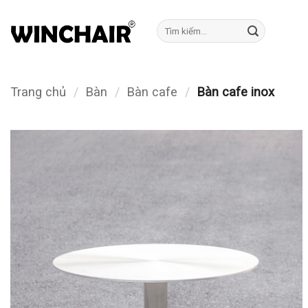
Bỏ
qua
Tìm
kiếm:
nội
dung
Trang chủ
/
Bàn
/
Bàn cafe
/
Bàn cafe inox