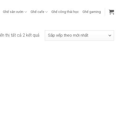
Ghế sân vườn
Ghế cafe
Ghế công thái học
Ghế gaming
Đã
ển thị tất cả 2 kết quả
sắp
xếp
theo
mới
nhất