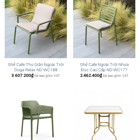
Ghế Cafe Thư Giãn Ngoài Trời
Ghế Cafe Ngoài Trời Nhựa
Doga Relax ND-WC188
Đúc Cao Cấp ND-WC177
3.607.200
₫
2.462.400
₫
Đã bao gồm VAT
Đã bao gồm VAT