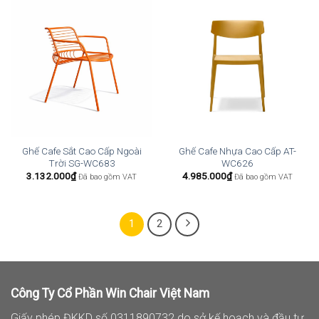
Ghế Cafe Sắt Cao Cấp Ngoài
Ghế Cafe Nhựa Cao Cấp AT-
Trời SG-WC683
WC626
3.132.000
₫
4.985.000
₫
Đã bao gồm VAT
Đã bao gồm VAT
1
2
Công Ty Cổ Phần Win Chair Việt Nam
Giấy phép ĐKKD số 0311890732 do sở kế hoạch và đầu tư