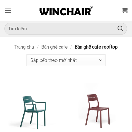
Bỏ
qua
nội
dung
Tìm
kiếm:
Trang chủ
/
Bàn ghế cafe
/
Bàn ghế cafe rooftop