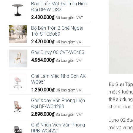
Bàn Cafe Mặt Đá Tròn Hiện
Đại DP-WT033
2.430.000
₫
Đã bao gồm VAT
Bộ Bàn Tròn 2 Ghế Ngoài
Trời ST-CB089
2.470.000
₫
Đã bao gồm VAT
Ghế Curvy 06 CVT-WC483
4.954.000
₫
Đã bao gồm VAT
Ghế Làm Việc Nhỏ Gọn AK-
WC951
Bộ Sưu Tập
1.250.000
₫
Đã bao gồm VAT
một ý tưởng
thể sử dụng
Ghế Xoay Văn Phòng Hiện
Đại DF-WC4280
không gian 
2.898.000
₫
Đã bao gồm VAT
Juno 02 đượ
Ghế Nhân Viên Văn Phòng
mẽ và vững 
RPB-WC4221