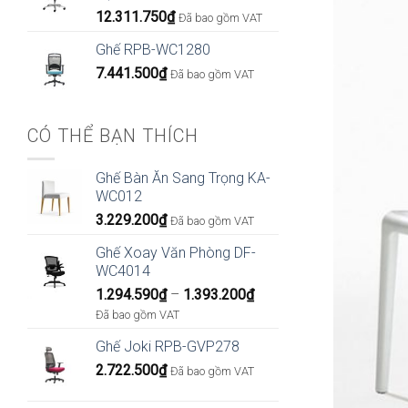
12.311.750
₫
Đã bao gồm VAT
Ghế RPB-WC1280
7.441.500
₫
Đã bao gồm VAT
CÓ THỂ BẠN THÍCH
Ghế Bàn Ăn Sang Trọng KA-
WC012
3.229.200
₫
Đã bao gồm VAT
Ghế Xoay Văn Phòng DF-
WC4014
Khoảng
1.294.590
₫
–
1.393.200
₫
giá:
Đã bao gồm VAT
từ
Ghế Joki RPB-GVP278
1.294.590₫
2.722.500
₫
đến
Đã bao gồm VAT
1.393.200₫