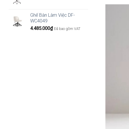
Ghế Bàn Làm Việc DF-
WC4049
4.485.000
₫
Đã bao gồm VAT