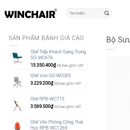
Bỏ
qua
Tìm
kiếm:
nội
dung
SẢN PHẨM ĐÁNH GIÁ CAO
Bộ Sư
Ghế Tiếp Khách Sang Trọng
SG-WC676
13.350.400
₫
Đã bao gồm VAT
Ghế Iron SG-WC005
3.229.200
₫
Đã bao gồm VAT
Ghế RPB-WC715
3.569.500
₫
Đã bao gồm VAT
Ghế Văn Phòng Công Thái
Học RPB-WC1269