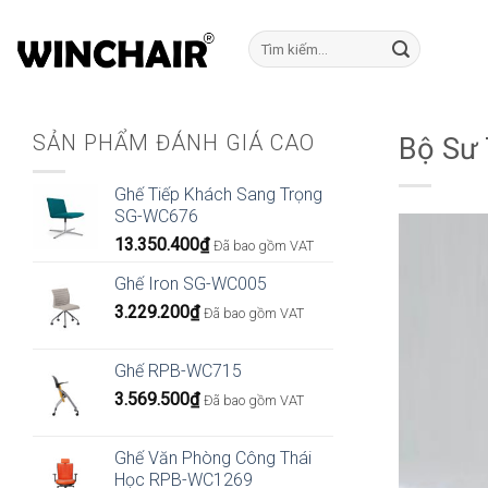
Bỏ
qua
Tìm
kiếm:
nội
dung
SẢN PHẨM ĐÁNH GIÁ CAO
Bộ Sư 
Ghế Tiếp Khách Sang Trọng
SG-WC676
13.350.400
₫
Đã bao gồm VAT
Ghế Iron SG-WC005
3.229.200
₫
Đã bao gồm VAT
Ghế RPB-WC715
3.569.500
₫
Đã bao gồm VAT
Ghế Văn Phòng Công Thái
Học RPB-WC1269