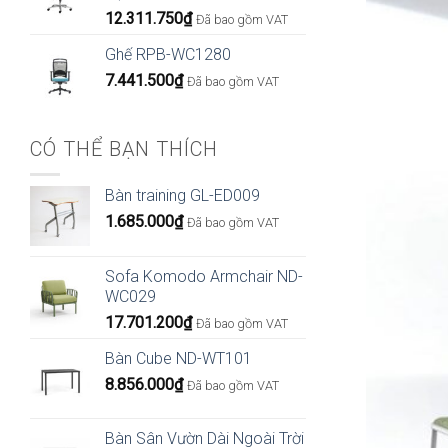
12.311.750
₫
Đã bao gồm VAT
Ghế RPB-WC1280
7.441.500
₫
Đã bao gồm VAT
CÓ THỂ BẠN THÍCH
Bàn training GL-ED009
1.685.000
₫
Đã bao gồm VAT
Sofa Komodo Armchair ND-
WC029
17.701.200
₫
Đã bao gồm VAT
Bàn Cube ND-WT101
8.856.000
₫
Đã bao gồm VAT
Bàn Sân Vườn Dài Ngoài Trời