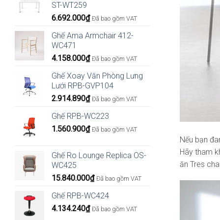
ST-WT259
6.692.000
₫
Đã bao gồm VAT
Ghế Ama Armchair 412-
WC471
4.158.000
₫
Đã bao gồm VAT
Ghế Xoay Văn Phòng Lưng
Lưới RPB-GVP104
2.914.890
₫
Đã bao gồm VAT
Ghế RPB-WC223
1.560.900
₫
Đã bao gồm VAT
Nếu bạn đan
Hãy tham 
Ghế Ro Lounge Replica OS-
ăn Tres cha
WC425
15.840.000
₫
Đã bao gồm VAT
Ghế RPB-WC424
4.134.240
₫
Đã bao gồm VAT