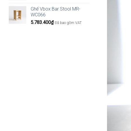
Ghế Vbox Bar Stool MR-
WC066
5.783.400
₫
Đã bao gồm VAT