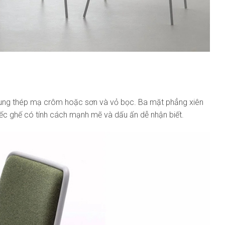
khung thép mạ crôm hoặc sơn và vỏ bọc. Ba mặt phẳng xiên
iếc ghế có tính cách mạnh mẽ và dấu ấn dễ nhận biết.