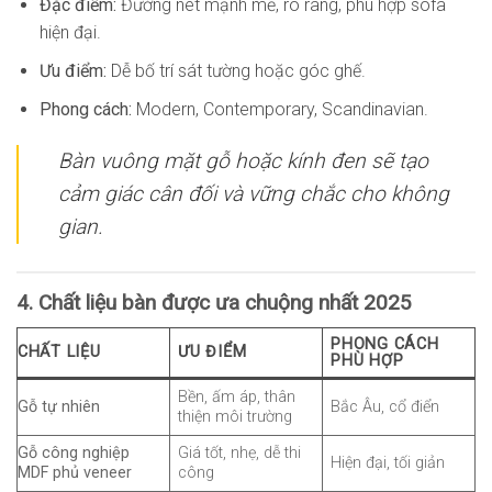
Đặc điểm:
Đường nét mạnh mẽ, rõ ràng, phù hợp sofa
hiện đại.
Ưu điểm:
Dễ bố trí sát tường hoặc góc ghế.
Phong cách:
Modern, Contemporary, Scandinavian.
Bàn vuông mặt gỗ hoặc kính đen sẽ tạo
cảm giác cân đối và vững chắc cho không
gian.
4. Chất liệu bàn được ưa chuộng nhất 2025
PHONG CÁCH
CHẤT LIỆU
ƯU ĐIỂM
PHÙ HỢP
Bền, ấm áp, thân
Gỗ tự nhiên
Bắc Âu, cổ điển
thiện môi trường
Gỗ công nghiệp
Giá tốt, nhẹ, dễ thi
Hiện đại, tối giản
MDF phủ veneer
công