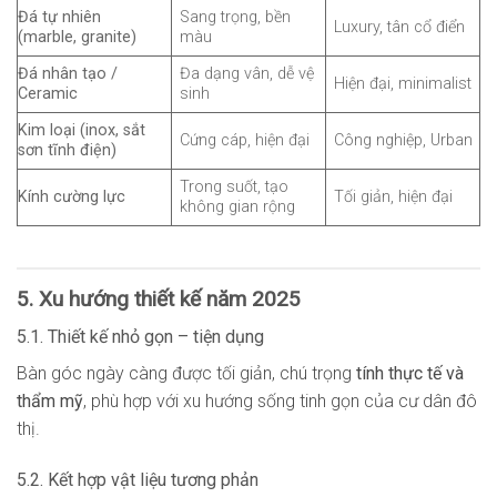
Đá tự nhiên
Sang trọng, bền
Luxury, tân cổ điển
(marble, granite)
màu
Đá nhân tạo /
Đa dạng vân, dễ vệ
Hiện đại, minimalist
Ceramic
sinh
Kim loại (inox, sắt
Cứng cáp, hiện đại
Công nghiệp, Urban
sơn tĩnh điện)
Trong suốt, tạo
Kính cường lực
Tối giản, hiện đại
không gian rộng
5. Xu hướng thiết kế năm 2025
5.1. Thiết kế nhỏ gọn – tiện dụng
Bàn góc ngày càng được tối giản, chú trọng
tính thực tế và
thẩm mỹ
, phù hợp với xu hướng sống tinh gọn của cư dân đô
thị.
5.2. Kết hợp vật liệu tương phản