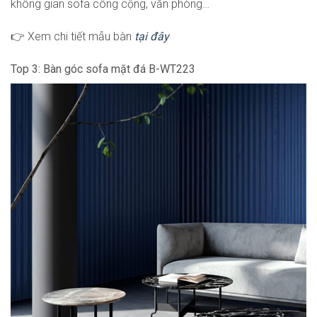
không gian sofa công cộng, văn phòng…
👉 Xem chi tiết mẫu bàn
tại đây
Top 3: Bàn góc sofa mặt đá B-WT223