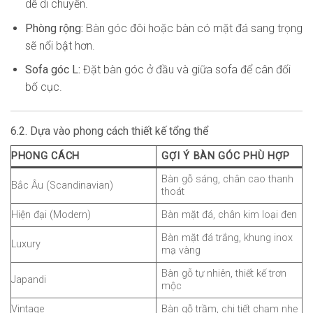
dễ di chuyển.
Phòng rộng:
Bàn góc đôi hoặc bàn có mặt đá sang trọng
sẽ nổi bật hơn.
Sofa góc L:
Đặt bàn góc ở đầu và giữa sofa để cân đối
bố cục.
6.2. Dựa vào phong cách thiết kế tổng thể
PHONG CÁCH
GỢI Ý BÀN GÓC PHÙ HỢP
Bàn gỗ sáng, chân cao thanh
Bắc Âu (Scandinavian)
thoát
Hiện đại (Modern)
Bàn mặt đá, chân kim loại đen
Bàn mặt đá trắng, khung inox
Luxury
mạ vàng
Bàn gỗ tự nhiên, thiết kế trơn
Japandi
mộc
Vintage
Bàn gỗ trầm, chi tiết chạm nhẹ