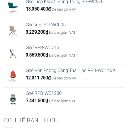
Ghế Tiếp Khách Sang Trọng SG-WC676
13.350.400
₫
Đã bao gồm VAT
Ghế Iron SG-WC005
3.229.200
₫
Đã bao gồm VAT
Ghế RPB-WC715
3.569.500
₫
Đã bao gồm VAT
Ghế Văn Phòng Công Thái Học RPB-WC1269
12.311.750
₫
Đã bao gồm VAT
Ghế RPB-WC1280
7.441.500
₫
Đã bao gồm VAT
CÓ THỂ BẠN THÍCH