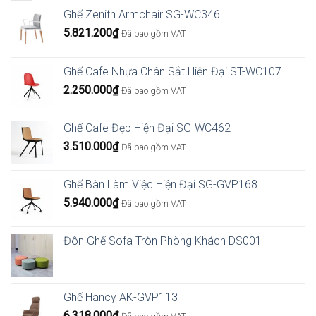
Ghế Zenith Armchair SG-WC346
5.821.200
₫
Đã bao gồm VAT
Ghế Cafe Nhựa Chân Sắt Hiện Đại ST-WC107
2.250.000
₫
Đã bao gồm VAT
Ghế Cafe Đẹp Hiện Đại SG-WC462
3.510.000
₫
Đã bao gồm VAT
Ghế Bàn Làm Việc Hiện Đại SG-GVP168
5.940.000
₫
Đã bao gồm VAT
Đôn Ghế Sofa Tròn Phòng Khách DS001
Ghế Hancy AK-GVP113
6.318.000
₫