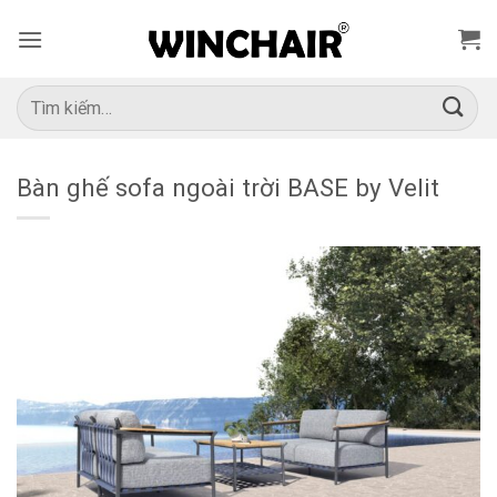
Bỏ
qua
nội
dung
Tìm
kiếm:
Bàn ghế sofa ngoài trời BASE by Velit