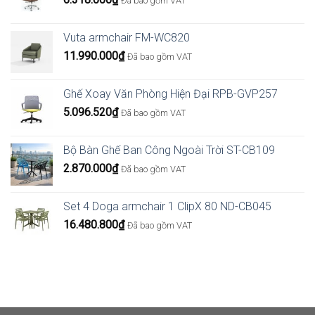
Đã bao gồm VAT
Vuta armchair FM-WC820
11.990.000
₫
Đã bao gồm VAT
Ghế Xoay Văn Phòng Hiện Đại RPB-GVP257
5.096.520
₫
Đã bao gồm VAT
Bộ Bàn Ghế Ban Công Ngoài Trời ST-CB109
2.870.000
₫
Đã bao gồm VAT
Set 4 Doga armchair 1 ClipX 80 ND-CB045
16.480.800
₫
Đã bao gồm VAT