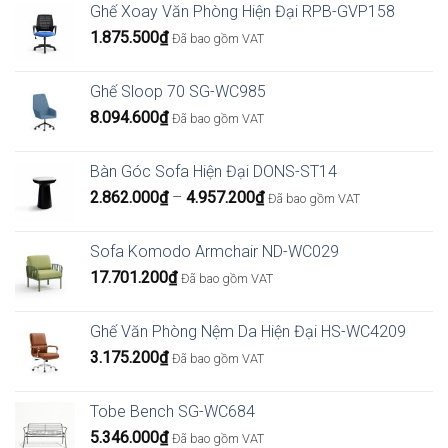
Ghế Xoay Văn Phòng Hiện Đại RPB-GVP158
1.875.500
₫
Đã bao gồm VAT
Ghế Sloop 70 SG-WC985
8.094.600
₫
Đã bao gồm VAT
Bàn Góc Sofa Hiện Đại DONS-ST14
Khoảng
2.862.000
₫
–
4.957.200
₫
Đã bao gồm VAT
giá:
từ
Sofa Komodo Armchair ND-WC029
2.862.000₫
17.701.200
₫
Đã bao gồm VAT
đến
4.957.200₫
Ghế Văn Phòng Nệm Da Hiện Đại HS-WC4209
3.175.200
₫
Đã bao gồm VAT
Tobe Bench SG-WC684
5.346.000
₫
Đã bao gồm VAT