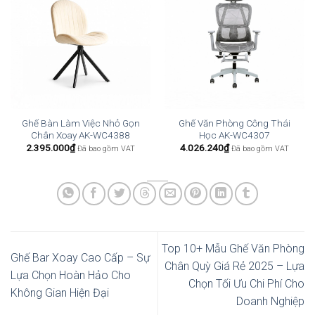
Ghế Bàn Làm Việc Nhỏ Gọn
Ghế Văn Phòng Công Thái
Chân Xoay AK-WC4388
Học AK-WC4307
2.395.000
₫
4.026.240
₫
Đã bao gồm VAT
Đã bao gồm VAT
Top 10+ Mẫu Ghế Văn Phòng
Ghế Bar Xoay Cao Cấp – Sự
Chân Quỳ Giá Rẻ 2025 – Lựa
Lựa Chọn Hoàn Hảo Cho
Chọn Tối Ưu Chi Phí Cho
Không Gian Hiện Đại
Doanh Nghiệp