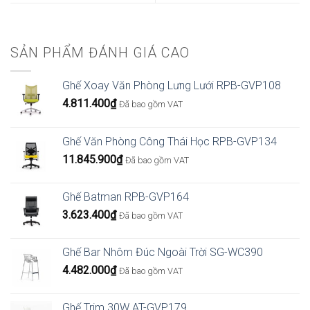
SẢN PHẨM ĐÁNH GIÁ CAO
Ghế Xoay Văn Phòng Lưng Lưới RPB-GVP108
4.811.400
₫
Đã bao gồm VAT
Ghế Văn Phòng Công Thái Học RPB-GVP134
11.845.900
₫
Đã bao gồm VAT
Ghế Batman RPB-GVP164
3.623.400
₫
Đã bao gồm VAT
Ghế Bar Nhôm Đúc Ngoài Trời SG-WC390
4.482.000
₫
Đã bao gồm VAT
Ghế Trim 30W AT-GVP179