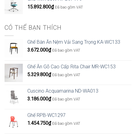
15.892.800
₫
Đã bao gồm VAT
CÓ THỂ BẠN THÍCH
Ghế Bàn Ăn Nệm Vải Sang Trọng KA-WC133
3.672.000
₫
Đã bao gồm VAT
Ghế Ăn Gỗ Cao Cấp Rita Chair MR-WC153
5.329.800
₫
Đã bao gồm VAT
Cuscino Acquamarina ND-WA013
3.186.000
₫
Đã bao gồm VAT
Ghế RPB-WC1297
1.454.750
₫
Đã bao gồm VAT