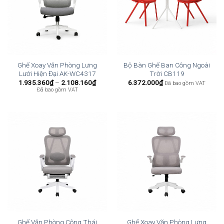
Ghế Xoay Văn Phòng Lưng
Bộ Bàn Ghế Ban Công Ngoài
Lưới Hiện Đại AK-WC4317
Trời CB119
Khoảng
1.935.360
₫
–
2.108.160
₫
6.372.000
₫
Đã bao gồm VAT
giá:
Đã bao gồm VAT
từ
1.935.360₫
đến
2.108.160₫
Ghế Văn Phòng Công Thái
Ghế Xoay Văn Phòng Lưng