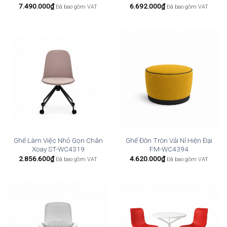
7.490.000
₫
6.692.000
₫
Đã bao gồm VAT
Đã bao gồm VAT
Ghế Làm Việc Nhỏ Gọn Chân
Ghế Đôn Tròn Vải Nỉ Hiện Đại
Xoay ST-WC4319
FM-WC4394
2.856.600
₫
4.620.000
₫
Đã bao gồm VAT
Đã bao gồm VAT