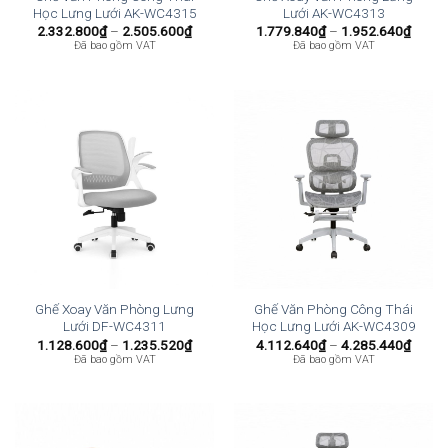
Học Lưng Lưới AK-WC4315
Lưới AK-WC4313
Khoảng
Khoả
2.332.800
₫
–
2.505.600
₫
1.779.840
₫
–
1.952.640
₫
giá:
giá:
Đã bao gồm VAT
Đã bao gồm VAT
từ
từ
2.332.800₫
1.779
đến
đến
2.505.600₫
1.952
Ghế Xoay Văn Phòng Lưng
Ghế Văn Phòng Công Thái
Lưới DF-WC4311
Học Lưng Lưới AK-WC4309
Khoảng
Khoả
1.128.600
₫
–
1.235.520
₫
4.112.640
₫
–
4.285.440
₫
giá:
giá:
Đã bao gồm VAT
Đã bao gồm VAT
từ
từ
1.128.600₫
4.112
đến
đến
1.235.520₫
4.285