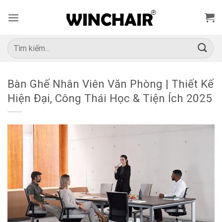
Bỏ
qua
nội
dung
Tìm
kiếm:
Bàn Ghế Nhân Viên Văn Phòng | Thiết Kế
Hiện Đại, Công Thái Học & Tiện Ích 2025