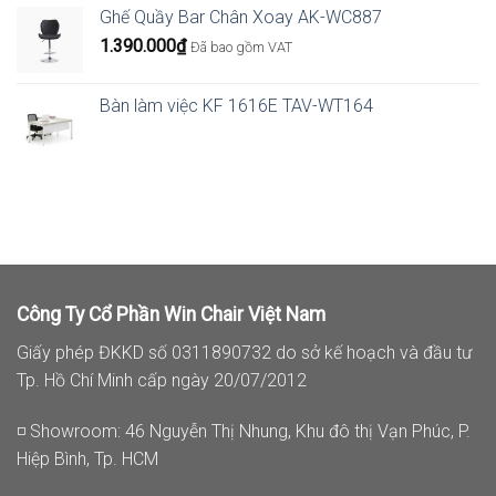
Ghế Quầy Bar Chân Xoay AK-WC887
1.390.000
₫
Đã bao gồm VAT
Bàn làm việc KF 1616E TAV-WT164
Công Ty Cổ Phần Win Chair Việt Nam
Giấy phép ĐKKD số 0311890732 do sở kế hoạch và đầu tư
Tp. Hồ Chí Minh cấp ngày 20/07/2012
◽ Showroom: 46 Nguyễn Thị Nhung, Khu đô thị Vạn Phúc, P.
Hiệp Bình, Tp. HCM