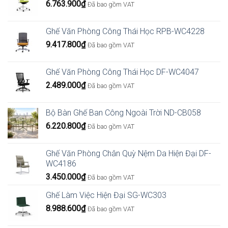
6.763.900
₫
Đã bao gồm VAT
Ghế Văn Phòng Công Thái Học RPB-WC4228
9.417.800
₫
Đã bao gồm VAT
Ghế Văn Phòng Công Thái Học DF-WC4047
2.489.000
₫
Đã bao gồm VAT
Bộ Bàn Ghế Ban Công Ngoài Trời ND-CB058
6.220.800
₫
Đã bao gồm VAT
Ghế Văn Phòng Chân Quỳ Nệm Da Hiện Đại DF-
WC4186
3.450.000
₫
Đã bao gồm VAT
Ghế Làm Việc Hiện Đại SG-WC303
8.988.600
₫
Đã bao gồm VAT