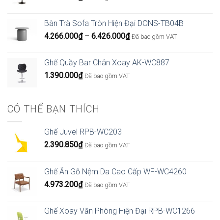
Bàn Trà Sofa Tròn Hiện Đại DONS-TB04B
Khoảng
4.266.000
₫
–
6.426.000
₫
Đã bao gồm VAT
giá:
từ
Ghế Quầy Bar Chân Xoay AK-WC887
4.266.000₫
1.390.000
₫
Đã bao gồm VAT
đến
6.426.000₫
CÓ THỂ BẠN THÍCH
Ghế Juvel RPB-WC203
2.390.850
₫
Đã bao gồm VAT
Ghế Ăn Gỗ Nệm Da Cao Cấp WF-WC4260
4.973.200
₫
Đã bao gồm VAT
Ghế Xoay Văn Phòng Hiện Đại RPB-WC1266