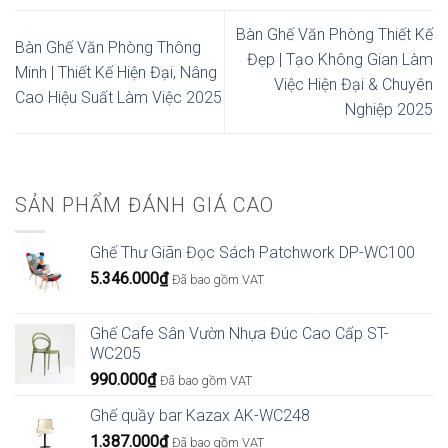
Bàn Ghế Văn Phòng Thiết Kế
Bàn Ghế Văn Phòng Thông
Đẹp | Tạo Không Gian Làm
Minh | Thiết Kế Hiện Đại, Nâng
Việc Hiện Đại & Chuyên
Cao Hiệu Suất Làm Việc 2025
Nghiệp 2025
SẢN PHẨM ĐÁNH GIÁ CAO
Ghế Thư Giãn Đọc Sách Patchwork DP-WC100
5.346.000
₫
Đã bao gồm VAT
Ghế Cafe Sân Vườn Nhựa Đúc Cao Cấp ST-
WC205
990.000
₫
Đã bao gồm VAT
Ghế quầy bar Kazax AK-WC248
1.387.000
₫
Đã bao gồm VAT