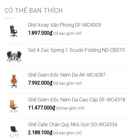
CÓ THỂ BẠN THÍCH
Ghế Xoay Văn Phòng DF-WC4009
1.897.500
₫
Đã bao gồm VAT
Set 4 Zac Spring 1 Scudo Folding ND-CB073
Ghế Giám Đốc Nệm Da AK-WC4287
7.992.000
₫
Đã bao gồm VAT
Ghế Giám Đốc Nệm Da Cao Cấp DF-WC4318
11.477.000
₫
Đã bao gồm VAT
Ghế Cafe Chân Quỳ Nhỏ Gọn SG-WC4334
2.188.100
₫
Đã bao gồm VAT