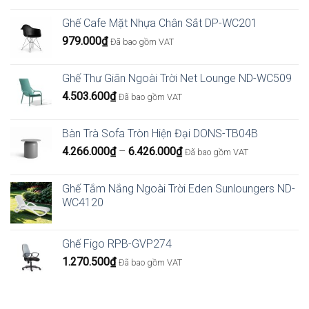
Ghế Cafe Mặt Nhựa Chân Sắt DP-WC201
979.000
₫
Đã bao gồm VAT
Ghế Thư Giãn Ngoài Trời Net Lounge ND-WC509
4.503.600
₫
Đã bao gồm VAT
Bàn Trà Sofa Tròn Hiện Đại DONS-TB04B
Khoảng
4.266.000
₫
–
6.426.000
₫
Đã bao gồm VAT
giá:
từ
Ghế Tắm Nắng Ngoài Trời Eden Sunloungers ND-
4.266.000₫
WC4120
đến
6.426.000₫
Ghế Figo RPB-GVP274
1.270.500
₫
Đã bao gồm VAT