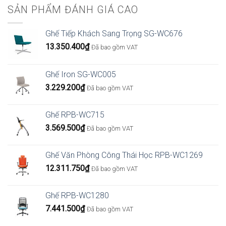
SẢN PHẨM ĐÁNH GIÁ CAO
Ghế Tiếp Khách Sang Trọng SG-WC676
13.350.400
₫
Đã bao gồm VAT
Ghế Iron SG-WC005
3.229.200
₫
Đã bao gồm VAT
Ghế RPB-WC715
3.569.500
₫
Đã bao gồm VAT
Ghế Văn Phòng Công Thái Học RPB-WC1269
12.311.750
₫
Đã bao gồm VAT
Ghế RPB-WC1280
7.441.500
₫
Đã bao gồm VAT