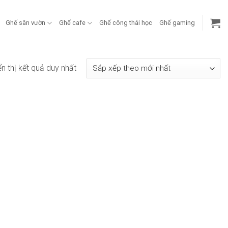
Ghế sân vườn
Ghế cafe
Ghế công thái học
Ghế gaming
ển thị kết quả duy nhất