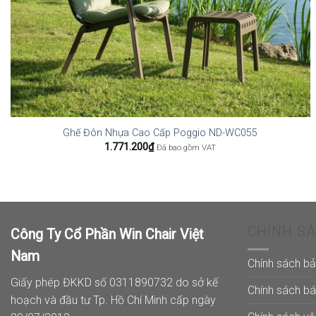
Ghế Đôn Nhựa Cao Cấp Poggio ND-WC055
1.771.200
₫
Đã bao gồm VAT
CHÍNH S
Công Ty Cổ Phần Win Chair Việt
Nam
Chính sách b
Giấy phép ĐKKD số 0311890732 do sở kế
Chính sách b
hoạch và đầu tư Tp. Hồ Chí Minh cấp ngày