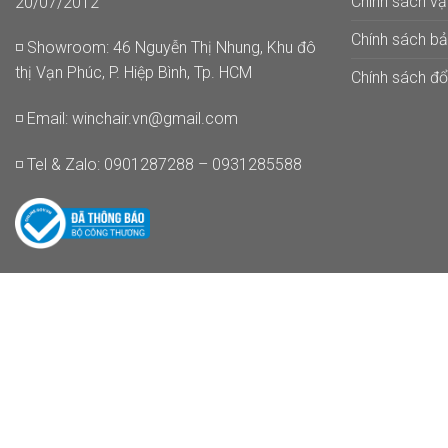
Chính sách v
20/07/2012
Chính sách b
◽ Showroom: 46 Nguyễn Thị Nhung, Khu đô
thị Vạn Phúc, P. Hiệp Bình, Tp. HCM
Chính sách đổi
◽ Email:
winchair.vn@gmail.com
◽ Tel & Zalo: 0901287288 – 0931285588