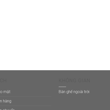
ÁCH
KHÔNG GIAN
ảo mật
Bàn ghế ngoài trời
án hàng