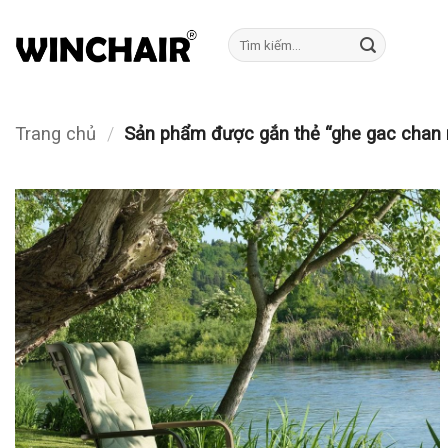
Bỏ
qua
Tìm
kiếm:
nội
dung
Trang chủ
/
Sản phẩm được gắn thẻ “ghe gac chan n