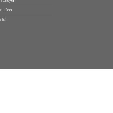
ận chuyển
ảo hành
 trả