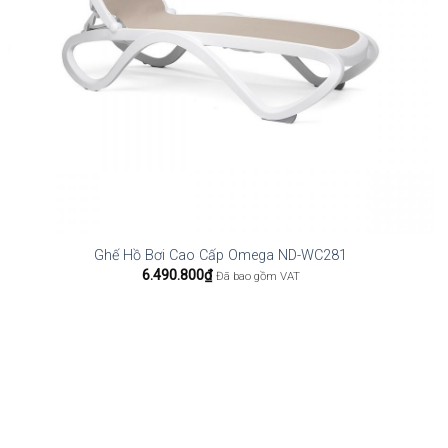
Ghế Hồ Bơi Cao Cấp Omega ND-WC281
6.490.800
₫
Đã bao gồm VAT