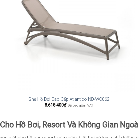
Ghế Hồ Bơi Cao Cấp Atlantico ND-WC062
8.618.400
₫
Đã bao gồm VAT
ho Hồ Bơi, Resort Và Không Gian Ngoài
yên biệt cho hồ bơi, resort, sân vườn, biệt thự và khu nghỉ dưỡng