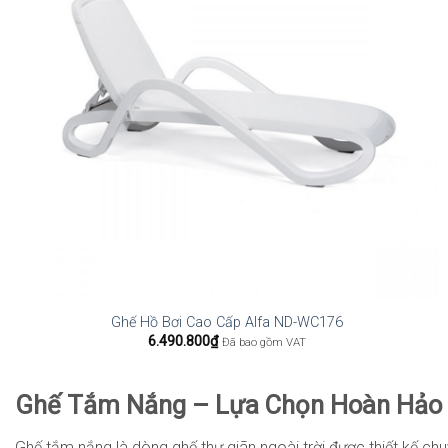
Ghế Hồ Bơi Cao Cấp Alfa ND-WC176
6.490.800
₫
Đã bao gồm VAT
Ghế Tắm Nắng – Lựa Chọn Hoàn Hảo C
Ghế tắm nắng là dòng ghế thư giãn ngoài trời được thiết kế chu