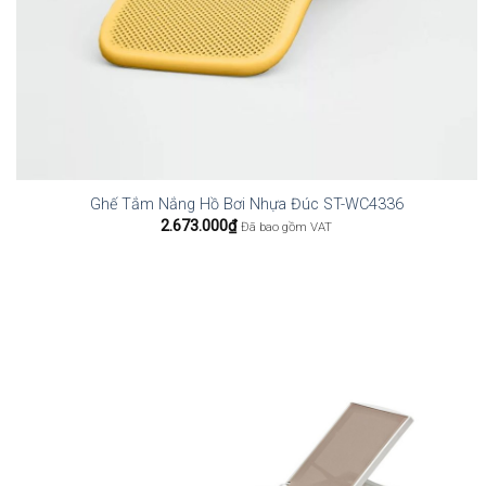
Ghế Tắm Nắng Hồ Bơi Nhựa Đúc ST-WC4336
2.673.000
₫
Đã bao gồm VAT