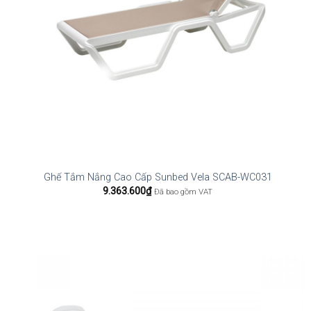
Ghế Tắm Nắng Cao Cấp Sunbed Vela SCAB-WC031
9.363.600
₫
Đã bao gồm VAT