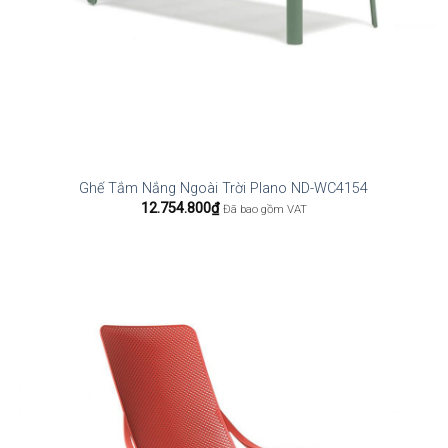
Ghế Tắm Nắng Ngoài Trời Plano ND-WC4154
12.754.800
₫
Đã bao gồm VAT