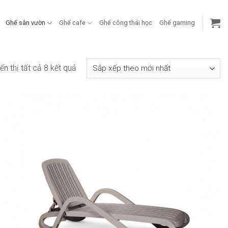
Ghế sân vườn
Ghế cafe
Ghế công thái học
Ghế gaming
Đã
ển thị tất cả 8 kết quả
sắp
xếp
theo
mới
nhất