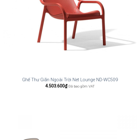
Ghế Thư Giãn Ngoài Trời Net Lounge ND-WC509
4.503.600
₫
Đã bao gồm VAT