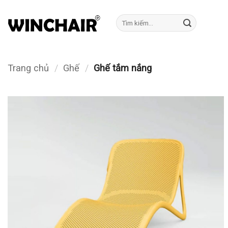
Bỏ
qua
Tìm
kiếm:
nội
dung
Trang chủ
/
Ghế
/
Ghế tắm nắng