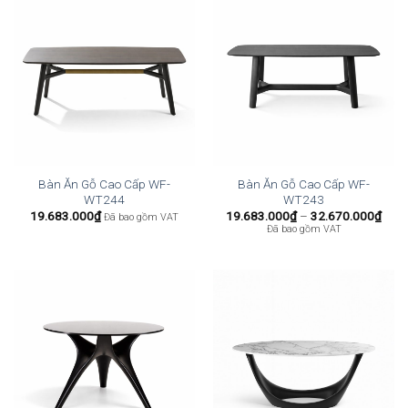
Bàn Ăn Gỗ Cao Cấp WF-
Bàn Ăn Gỗ Cao Cấp WF-
WT244
WT243
Kho
19.683.000
₫
19.683.000
₫
–
32.670.000
₫
Đã bao gồm VAT
giá:
Đã bao gồm VAT
từ
19.6
đến
32.6