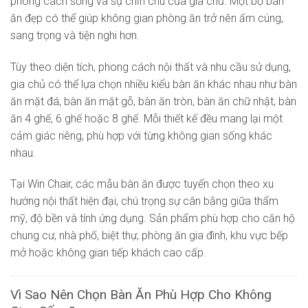
phong cách sống và sự chỉn chu của gia chủ. Một bộ bàn
ăn đẹp có thể giúp không gian phòng ăn trở nên ấm cúng,
sang trọng và tiện nghi hơn.
Tùy theo diện tích, phong cách nội thất và nhu cầu sử dụng,
gia chủ có thể lựa chọn nhiều kiểu bàn ăn khác nhau như bàn
ăn mặt đá, bàn ăn mặt gỗ, bàn ăn tròn, bàn ăn chữ nhật, bàn
ăn 4 ghế, 6 ghế hoặc 8 ghế. Mỗi thiết kế đều mang lại một
cảm giác riêng, phù hợp với từng không gian sống khác
nhau.
Tại Win Chair, các mẫu bàn ăn được tuyển chọn theo xu
hướng nội thất hiện đại, chú trọng sự cân bằng giữa thẩm
mỹ, độ bền và tính ứng dụng. Sản phẩm phù hợp cho căn hộ
chung cư, nhà phố, biệt thự, phòng ăn gia đình, khu vực bếp
mở hoặc không gian tiếp khách cao cấp.
Vì Sao Nên Chọn Bàn Ăn Phù Hợp Cho Không