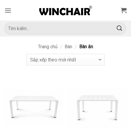
Bỏ
qua
nội
dung
Tìm
kiếm:
Trang chủ
/
Bàn
/
Bàn ăn