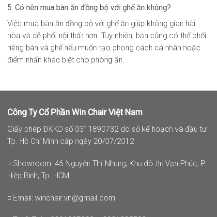
5. Có nên mua bàn ăn đồng bộ với ghế ăn không?
Việc mua bàn ăn đồng bộ với ghế ăn giúp không gian hài
hòa và dễ phối nội thất hơn. Tuy nhiên, bạn cũng có thể phối
riêng bàn và ghế nếu muốn tạo phong cách cá nhân hoặc
điểm nhấn khác biệt cho phòng ăn.
Công Ty Cổ Phần Win Chair Việt Nam
Giấy phép ĐKKD số 0311890732 do sở kế hoạch và đầu tư
Tp. Hồ Chí Minh cấp ngày 20/07/2012
◽ Showroom: 46 Nguyễn Thị Nhung, Khu đô thị Vạn Phúc, P.
Hiệp Bình, Tp. HCM
◽ Email:
winchair.vn@gmail.com