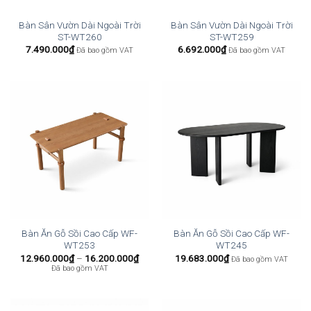
Bàn Sân Vườn Dài Ngoài Trời
Bàn Sân Vườn Dài Ngoài Trời
ST-WT260
ST-WT259
7.490.000
₫
6.692.000
₫
Đã bao gồm VAT
Đã bao gồm VAT
Bàn Ăn Gỗ Sồi Cao Cấp WF-
Bàn Ăn Gỗ Sồi Cao Cấp WF-
WT253
WT245
Khoảng
12.960.000
₫
–
16.200.000
₫
19.683.000
₫
Đã bao gồm VAT
giá:
Đã bao gồm VAT
từ
12.960.000₫
đến
16.200.000₫