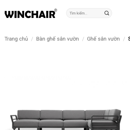
Bỏ
qua
Tìm
kiếm:
nội
dung
Trang chủ
/
Bàn ghế sân vườn
/
Ghế sân vườn
/
S