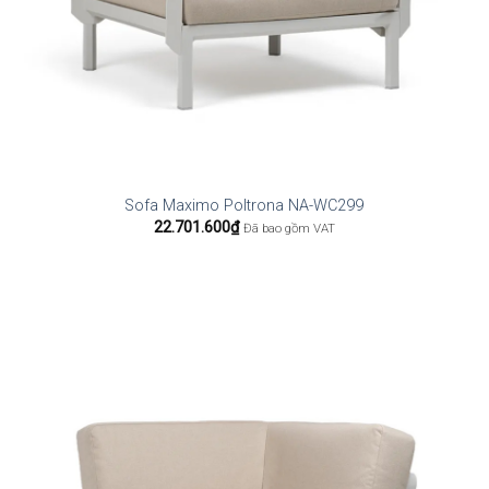
Sofa Maximo Poltrona NA-WC299
22.701.600
₫
Đã bao gồm VAT