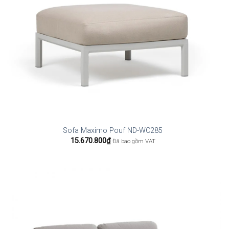
Sofa Maximo Pouf ND-WC285
15.670.800
₫
Đã bao gồm VAT