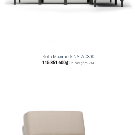
Sofa Maximo 5 NA-WC300
115.851.600
₫
Đã bao gồm VAT