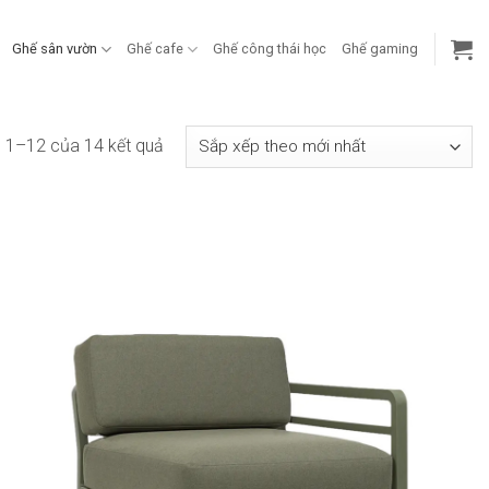
Ghế sân vườn
Ghế cafe
Ghế công thái học
Ghế gaming
Đã
hị 1–12 của 14 kết quả
sắp
xếp
theo
mới
nhất