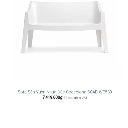
Sofa Sân Vườn Nhựa Đúc Coccolona SCAB-WC580
7.419.600
₫
Đã bao gồm VAT