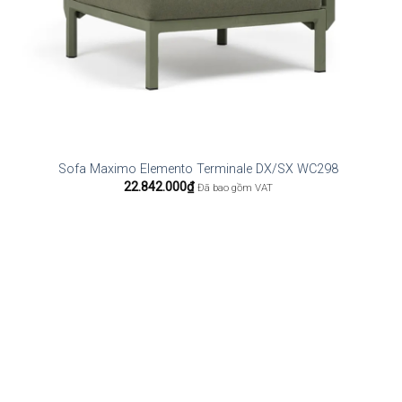
Sofa Maximo Elemento Terminale DX/SX WC298
22.842.000
₫
Đã bao gồm VAT