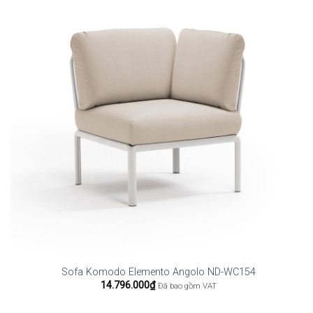
Sofa Komodo Elemento Angolo ND-WC154
14.796.000
₫
Đã bao gồm VAT