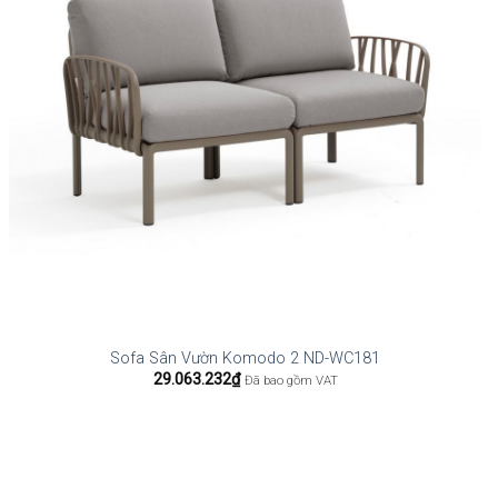
Sofa Sân Vườn Komodo 2 ND-WC181
29.063.232
₫
Đã bao gồm VAT