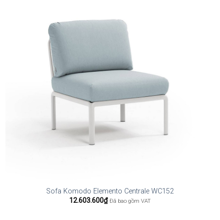
Sofa Komodo Elemento Centrale WC152
12.603.600
₫
Đã bao gồm VAT