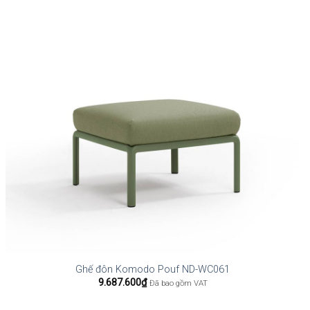
Ghế đôn Komodo Pouf ND-WC061
9.687.600
₫
Đã bao gồm VAT