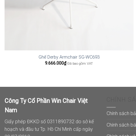
Ghế Derby Armchair SG-WC693
9.666.000
₫
Đã bao gồm VAT
CHÍNH S
Công Ty Cổ Phần Win Chair Việt
Nam
Chính sách b
Giấy phép ĐKKD số 0311890732 do sở kế
Chính sách b
hoạch và đầu tư Tp. Hồ Chí Minh cấp ngày