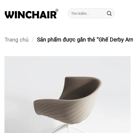
Bỏ
qua
Tìm
kiếm:
nội
dung
Trang chủ
/
Sản phẩm được gắn thẻ “Ghế Derby Ar