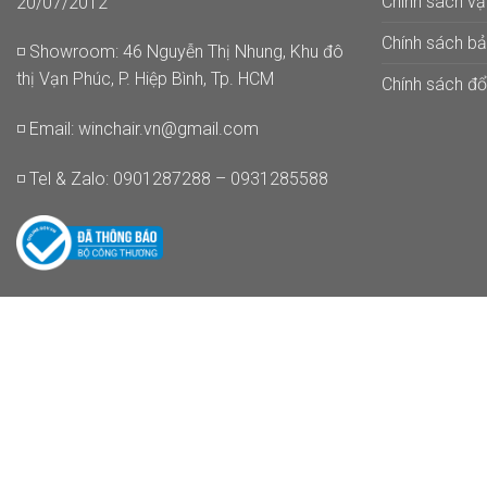
Chính sách v
20/07/2012
Chính sách b
◽ Showroom: 46 Nguyễn Thị Nhung, Khu đô
thị Vạn Phúc, P. Hiệp Bình, Tp. HCM
Chính sách đổi
◽ Email:
winchair.vn@gmail.com
◽ Tel & Zalo: 0901287288 – 0931285588