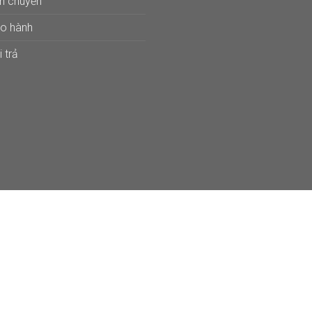
ận chuyển
ảo hành
 trả