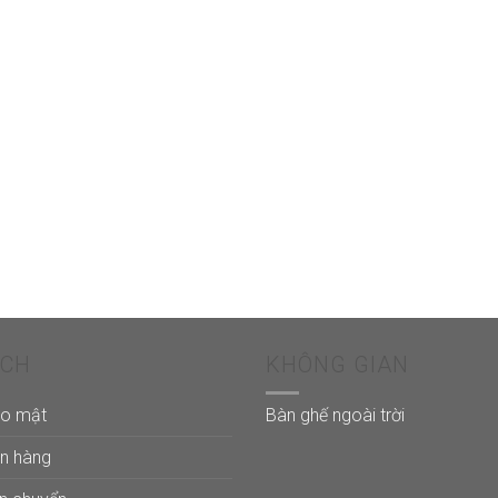
ÁCH
KHÔNG GIAN
ảo mật
Bàn ghế ngoài trời
án hàng