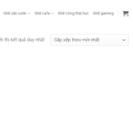
Ghế sân vườn
Ghế cafe
Ghế công thái học
Ghế gaming
ển thị kết quả duy nhất