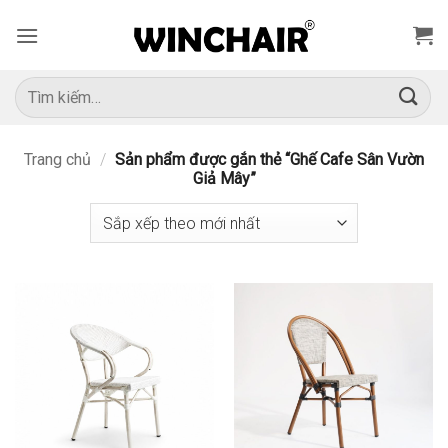
Bỏ
qua
nội
dung
Tìm
kiếm:
Trang chủ
/
Sản phẩm được gắn thẻ “Ghế Cafe Sân Vườn
Giả Mây”