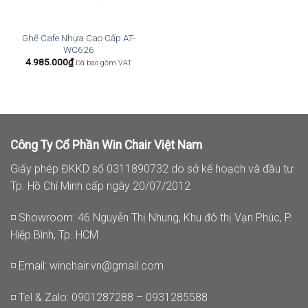
Ghế Cafe Nhựa Cao Cấp AT-
WC626
4.985.000
₫
Đã bao gồm VAT
Công Ty Cổ Phần Win Chair Việt Nam
Giấy phép ĐKKD số 0311890732 do sở kế hoạch và đầu tư
Tp. Hồ Chí Minh cấp ngày 20/07/2012
◽ Showroom: 46 Nguyễn Thị Nhung, Khu đô thị Vạn Phúc, P.
Hiệp Bình, Tp. HCM
◽ Email:
winchair.vn@gmail.com
◽ Tel & Zalo: 0901287288 – 0931285588