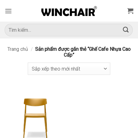
Bỏ
qua
nội
dung
Tìm
kiếm:
Trang chủ
/
Sản phẩm được gắn thẻ “Ghế Cafe Nhựa Cao
Cấp”