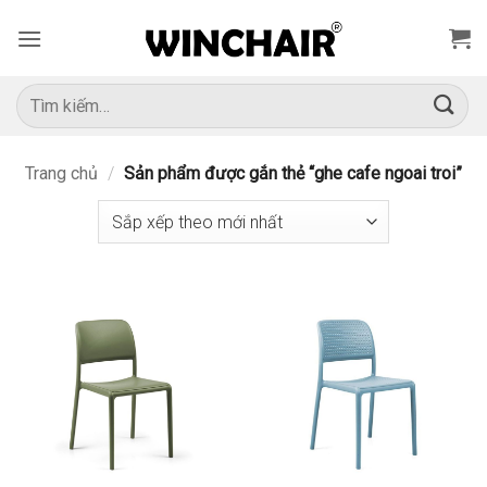
Bỏ
qua
nội
dung
Tìm
kiếm:
Trang chủ
/
Sản phẩm được gắn thẻ “ghe cafe ngoai troi”