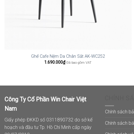
Ghế Cafe Nệm Da Chân Sắt AK-WC252
1.690.000
₫
Đã bao gồm VAT
CHÍNH S
Công Ty Cổ Phần Win Chair Việt
Nam
Chính sách b
Giấy phép ĐKKD số 0311890732 do sở kế
Chính sách b
hoạch và đầu tư Tp. Hồ Chí Minh cấp ngày