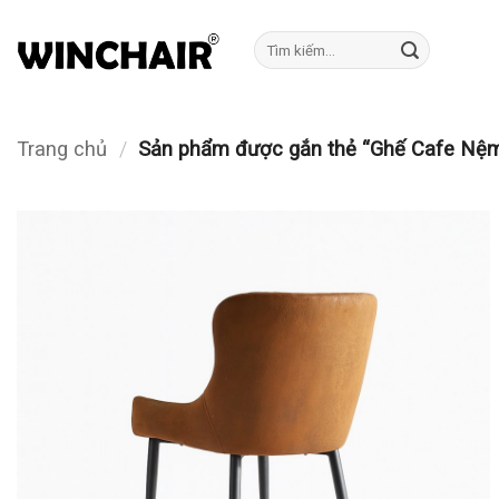
Bỏ
qua
Tìm
kiếm:
nội
dung
Trang chủ
/
Sản phẩm được gắn thẻ “Ghế Cafe Nệm