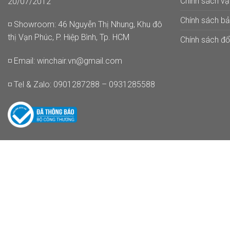
Chính sách v
20/07/2012
Chính sách b
◽ Showroom: 46 Nguyễn Thị Nhung, Khu đô
thị Vạn Phúc, P. Hiệp Bình, Tp. HCM
Chính sách đổi
◽ Email:
winchair.vn@gmail.com
◽ Tel & Zalo: 0901287288 – 0931285588