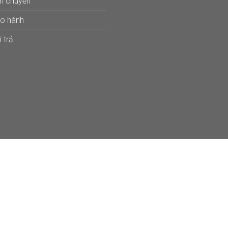
ận chuyển
ảo hành
 trả