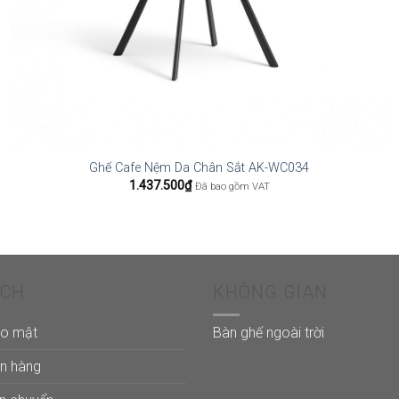
Ghế Cafe Nệm Da Chân Sắt AK-WC034
1.437.500
₫
Đã bao gồm VAT
ÁCH
KHÔNG GIAN
ảo mật
Bàn ghế ngoài trời
án hàng