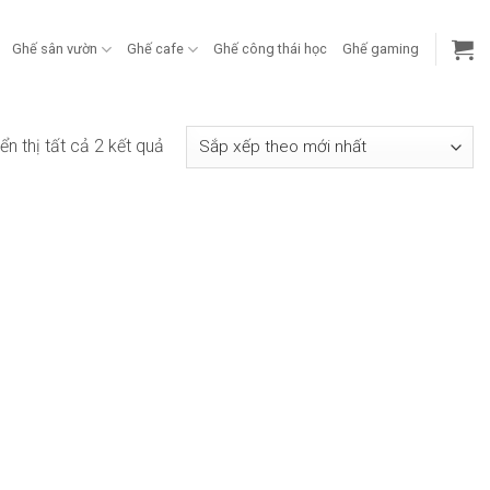
Ghế sân vườn
Ghế cafe
Ghế công thái học
Ghế gaming
Đã
ển thị tất cả 2 kết quả
sắp
xếp
theo
mới
nhất