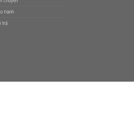
ận chuyển
ảo hành
 trả