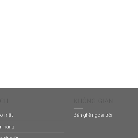
ÁCH
KHÔNG GIAN
ảo mật
Bàn ghế ngoài trời
án hàng