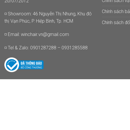
Chính sách v
20/07/2012
Chính sách b
◽ Showroom: 46 Nguyễn Thị Nhung, Khu đô
thị Vạn Phúc, P. Hiệp Bình, Tp. HCM
Chính sách đổi
◽ Email:
winchair.vn@gmail.com
◽ Tel & Zalo: 0901287288 – 0931285588