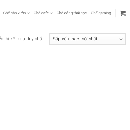
Ghế sân vườn
Ghế cafe
Ghế công thái học
Ghế gaming
ển thị kết quả duy nhất