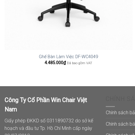
Ghế Bàn Làm Việc DF-WC4049
4.485.000
₫
Đã bao gồm VAT
CHÍNH S
Công Ty Cổ Phần Win Chair Việt
Nam
Chính sách b
Giấy phép ĐKKD số 0311890732 do sở kế
Chính sách b
hoạch và đầu tư Tp. Hồ Chí Minh cấp ngày