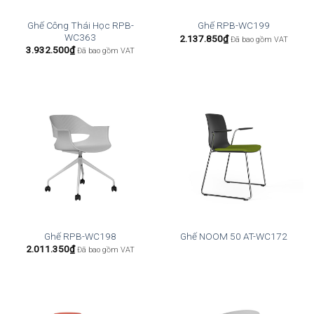
Ghế Công Thái Học RPB-
Ghế RPB-WC199
WC363
2.137.850
₫
Đã bao gồm VAT
3.932.500
₫
Đã bao gồm VAT
Ghế RPB-WC198
Ghế NOOM 50 AT-WC172
2.011.350
₫
Đã bao gồm VAT