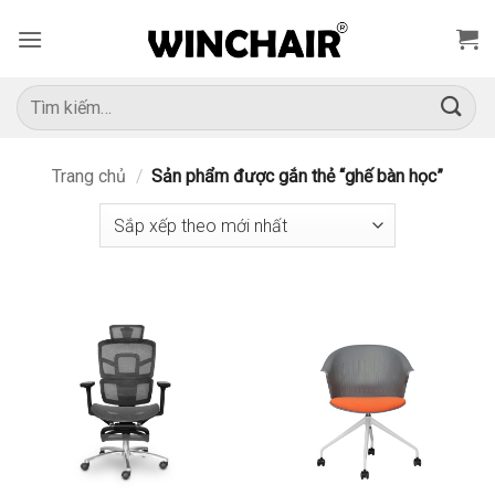
Bỏ
qua
nội
dung
Tìm
kiếm:
Trang chủ
/
Sản phẩm được gắn thẻ “ghế bàn học”