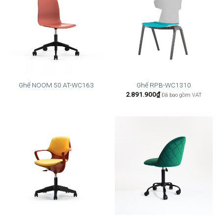
Ghế NOOM 50 AT-WC163
Ghế RPB-WC1310
2.891.900
₫
Đã bao gồm VAT