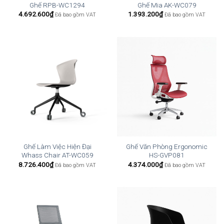
Ghế RPB-WC1294
Ghế Mia AK-WC079
4.692.600
₫
1.393.200
₫
Đã bao gồm VAT
Đã bao gồm VAT
Ghế Làm Việc Hiện Đại
Ghế Văn Phòng Ergonomic
Whass Chair AT-WC059
HS-GVP081
8.726.400
₫
4.374.000
₫
Đã bao gồm VAT
Đã bao gồm VAT