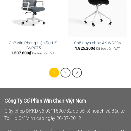
Ghế Văn Phòng Hiện Đại HS-
Ghế Haya chair AK-WC236
GVP075
1.825.200
₫
Đã bao gồm VAT
1.587.600
₫
Đã bao gồm VAT
1
2
Công Ty Cổ Phần Win Chair Việt Nam
Giấy phép ĐKKD số 0311890732 do sở kế hoạch và đầu tư
Tp. Hồ Chí Minh cấp ngày 20/07/2012