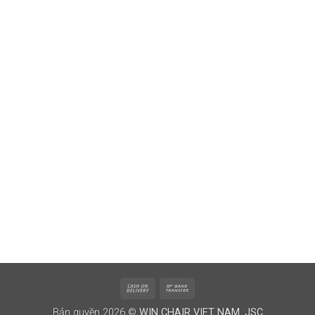
Cash
Bank
On
Transfer
Bản quyền 2026 ©
WIN CHAIR VIET NAM. JSC